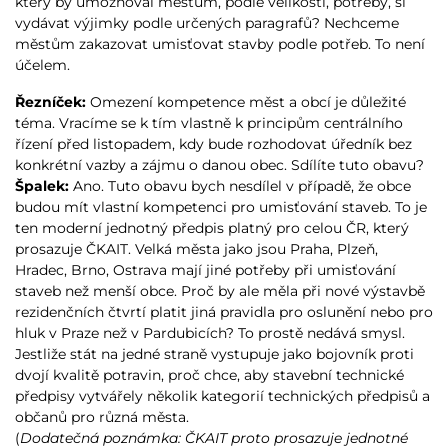
který by umožňoval městům, podle velikosti, potřeby, si
vydávat výjimky podle určených paragrafů? Nechceme
městům zakazovat umisťovat stavby podle potřeb. To není
účelem.
Řezníček:
Omezení kompetence měst a obcí je důležité
téma. Vracíme se k tím vlastně k principům centrálního
řízení před listopadem, kdy bude rozhodovat úředník bez
konkrétní vazby a zájmu o danou obec. Sdílíte tuto obavu?
Špalek:
Ano. Tuto obavu bych nesdílel v případě, že obce
budou mít vlastní kompetenci pro umisťování staveb. To je
ten moderní jednotný předpis platný pro celou ČR, který
prosazuje ČKAIT. Velká města jako jsou Praha, Plzeň,
Hradec, Brno, Ostrava mají jiné potřeby při umisťování
staveb než menší obce. Proč by ale měla při nové výstavbě
rezidenčních čtvrtí platit jiná pravidla pro oslunění nebo pro
hluk v Praze než v Pardubicích? To prostě nedává smysl.
Jestliže stát na jedné straně vystupuje jako bojovník proti
dvojí kvalitě potravin, proč chce, aby stavební technické
předpisy vytvářely několik kategorií technických předpisů a
občanů pro různá města.
(
Dodatečná poznámka: ČKAIT proto prosazuje jednotné