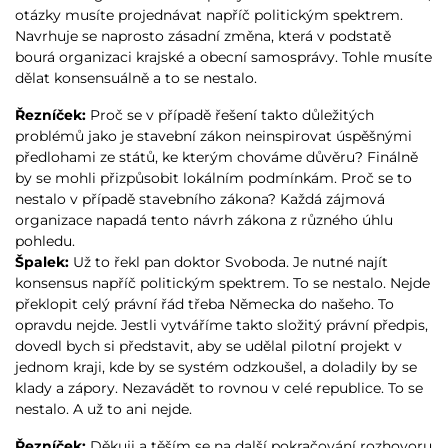
otázky musíte projednávat napříč politickým spektrem.
Navrhuje se naprosto zásadní změna, která v podstatě
bourá organizaci krajské a obecní samosprávy. Tohle musíte
dělat konsensuálně a to se nestalo.
Řezníček:
Proč se v případě řešení takto důležitých
problémů jako je stavební zákon neinspirovat úspěšnými
předlohami ze států, ke kterým chováme důvěru? Finálně
by se mohli přizpůsobit lokálním podmínkám. Proč se to
nestalo v případě stavebního zákona? Každá zájmová
organizace napadá tento návrh zákona z různého úhlu
pohledu.
Špalek:
Už to řekl pan doktor Svoboda. Je nutné najít
konsensus napříč politickým spektrem. To se nestalo. Nejde
překlopit celý právní řád třeba Německa do našeho. To
opravdu nejde. Jestli vytváříme takto složitý právní předpis,
dovedl bych si představit, aby se udělal pilotní projekt v
jednom kraji, kde by se systém odzkoušel, a doladily by se
klady a zápory. Nezavádět to rovnou v celé republice. To se
nestalo. A už to ani nejde.
Řezníček:
Děkuji a těším se na další pokračování rozhovoru