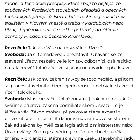
moderní technické předpisy, které spojí to nejlepší ze
současných Pražských stavebních předpisů a obecných
technických předpisů. Nevidí totiž technický rozdíl mezi
sídlištěm v hlavním městě a třeba v Pardubicích nebo
Plzni, stejně jako nevidí rozdíl v potřebě památkové
ochrany Hradčan a Českého Krumlova.)
Řezníček:
Jak se díváte na to vzdálení řízení?
Svoboda:
Já si to nedovedu představit. Obávám se, že
stavební úřady, respektive jejich tzv. odborníci, dají razítko
na tak neuvěřitelné věci, že si je ani nedovedete představit.
Řezníček:
Jak tomu zabránit? Aby se toto nedělo, a přitom
se proces stavebního řízení zjednodušil, a netrvalo stavební
řízení tak dlouho.
Svoboda:
Musíme začít úplně znovu a jinak. A to ne tak, že
svěříme přípravu zákona podnikatelskému svazu. To je
klíčová věc. Zákon mohou připravovat třeba experti z
univerzit, ale ti musí mít definovanou smlouvu se státem.
Základ zákona by měli psát legislativci z ministerstev nebo
Úřadu vlády. Znám je a věřím jim. Pokud chcete udělat
změnu v organizaci státní správy na úseku stavebního řádu,