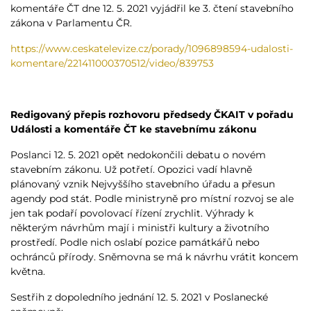
komentáře ČT dne 12. 5. 2021 vyjádřil ke 3. čtení stavebního
zákona v Parlamentu ČR.
https://www.ceskatelevize.cz/porady/1096898594-udalosti-
komentare/221411000370512/video/839753
Redigovaný přepis rozhovoru předsedy ČKAIT v pořadu
Události a komentáře ČT ke stavebnímu zákonu
Poslanci 12. 5. 2021 opět nedokončili debatu o novém
stavebním zákonu. Už potřetí. Opozici vadí hlavně
plánovaný vznik Nejvyššího stavebního úřadu a přesun
agendy pod stát. Podle ministryně pro místní rozvoj se ale
jen tak podaří povolovací řízení zrychlit. Výhrady k
některým návrhům mají i ministři kultury a životního
prostředí. Podle nich oslabí pozice památkářů nebo
ochránců přírody. Sněmovna se má k návrhu vrátit koncem
května.
Sestřih z dopoledního jednání 12. 5. 2021 v Poslanecké