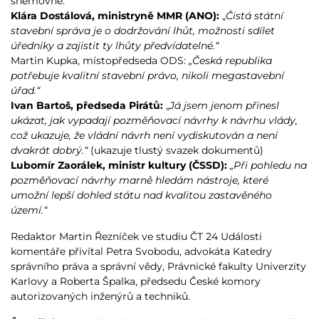
sněmovně:
Klára Dostálová, ministryně MMR (ANO):
„
Čistá státní
stavební správa je o dodržování lhůt, možnosti sdílet
úředníky a zajistit ty lhůty předvídatelné.“
Martin Kupka, místopředseda ODS:
„Česká republika
potřebuje kvalitní stavební právo, nikoli megastavební
úřad.“
Ivan Bartoš, předseda Pirátů:
„
Já jsem jenom přinesl
ukázat, jak vypadají pozměňovací návrhy k návrhu vlády,
což ukazuje, že vládní návrh není vydiskutován a není
dvakrát dobrý.“
(ukazuje tlustý svazek dokumentů)
Lubomír Zaorálek, ministr kultury (ČSSD):
„Při pohledu na
pozměňovací návrhy marně hledám nástroje, které
umožní lepší dohled státu nad kvalitou zastavěného
území.“
Redaktor Martin Řezníček ve studiu ČT 24 Události
komentáře přivítal Petra Svobodu, advokáta Katedry
správního práva a správní vědy, Právnické fakulty Univerzity
Karlovy a Roberta Špalka, předsedu České komory
autorizovaných inženýrů a techniků.