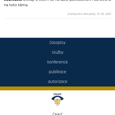
na toto téma.
Zveřejnění aktuality: 13. 05. 2021
časopisy
služby
konference
publikace
autorizace
ČKAIT