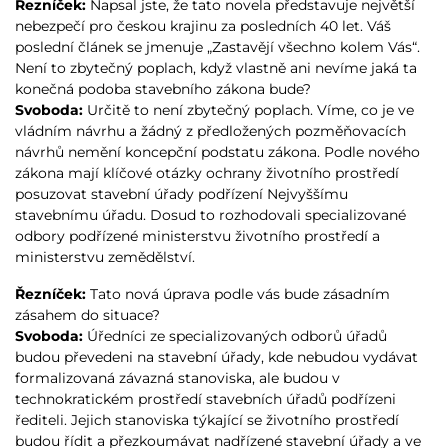
Řezníček:
Napsal jste, že tato novela představuje největší
nebezpečí pro českou krajinu za posledních 40 let. Váš
poslední článek se jmenuje „Zastavějí všechno kolem Vás“.
Není to zbytečný poplach, když vlastně ani nevíme jaká ta
konečná podoba stavebního zákona bude?
Svoboda:
Určitě to není zbytečný poplach. Víme, co je ve
vládním návrhu a žádný z předložených pozměňovacích
návrhů nemění koncepční podstatu zákona. Podle nového
zákona mají klíčové otázky ochrany životního prostředí
posuzovat stavební úřady podřízení Nejvyššímu
stavebnímu úřadu. Dosud to rozhodovali specializované
odbory podřízené ministerstvu životního prostředí a
ministerstvu zemědělství.
Řezníček:
Tato nová úprava podle vás bude zásadním
zásahem do situace?
Svoboda:
Úředníci ze specializovaných odborů úřadů
budou převedeni na stavební úřady, kde nebudou vydávat
formalizovaná závazná stanoviska, ale budou v
technokratickém prostředí stavebních úřadů podřízeni
řediteli. Jejich stanoviska týkající se životního prostředí
budou řídit a přezkoumávat nadřízené stavební úřady a ve