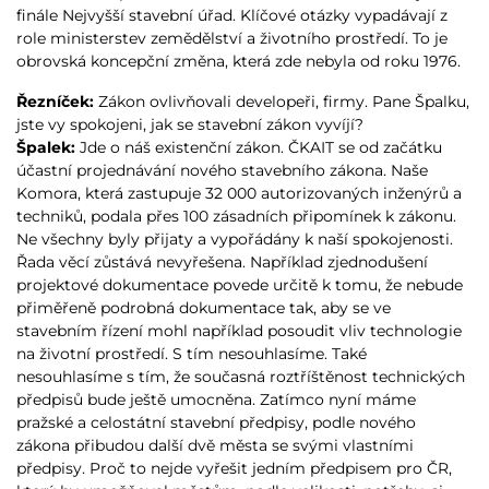
finále Nejvyšší stavební úřad. Klíčové otázky vypadávají z
role ministerstev zemědělství a životního prostředí. To je
obrovská koncepční změna, která zde nebyla od roku 1976.
Řezníček:
Zákon ovlivňovali developeři, firmy. Pane Špalku,
jste vy spokojeni, jak se stavební zákon vyvíjí?
Špalek:
Jde o náš existenční zákon. ČKAIT se od začátku
účastní projednávání nového stavebního zákona. Naše
Komora, která zastupuje 32 000 autorizovaných inženýrů a
techniků, podala přes 100 zásadních připomínek k zákonu.
Ne všechny byly přijaty a vypořádány k naší spokojenosti.
Řada věcí zůstává nevyřešena. Například zjednodušení
projektové dokumentace povede určitě k tomu, že nebude
přiměřeně podrobná dokumentace tak, aby se ve
stavebním řízení mohl například posoudit vliv technologie
na životní prostředí. S tím nesouhlasíme. Také
nesouhlasíme s tím, že současná roztříštěnost technických
předpisů bude ještě umocněna. Zatímco nyní máme
pražské a celostátní stavební předpisy, podle nového
zákona přibudou další dvě města se svými vlastními
předpisy. Proč to nejde vyřešit jedním předpisem pro ČR,