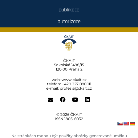
publikace
autorizace
ČKAIT
Sokolská 1498/15
120 00 Praha 2
web:
www.ckait.cz
telefon: +420 227 090 111
e-mail:
profesis@ckait.cz
© 2026 ČKAIT
ISSN 1805‑6032
Na stránkách mohou být použity obrázky generované umělou