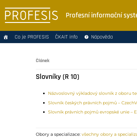
Profesní informační sys
Co je PROFESIS
ČKAIT info
Nápověda
Článek
Slovníky (R 10)
Názvoslovný výkladový slovník z oboru tec
Slovník českých právních pojmů –
CzechV
Slovník právních pojmů evropské unie – E
Obory a specializace:
všechny obory a specializ