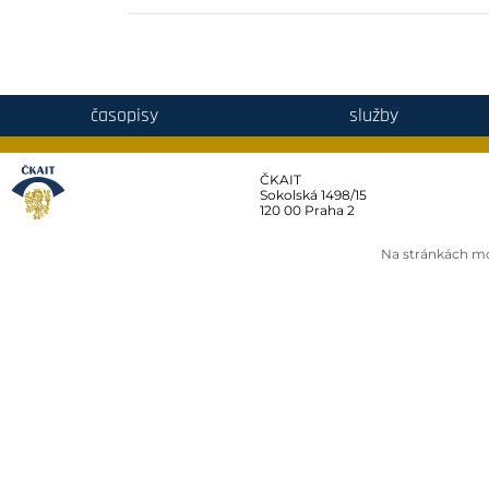
časopisy
služby
ČKAIT
Sokolská 1498/15
120 00 Praha 2
Na stránkách mo