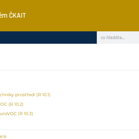
tém ČKAIT
hniky prostředí (R 10.1)
OC (R 10.2)
uroVOC (R 10.3)
ace