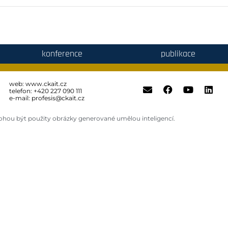
konference
publikace
web:
www.ckait.cz
telefon: +420 227 090 111
e-mail:
profesis@ckait.cz
hou být použity obrázky generované umělou inteligencí.