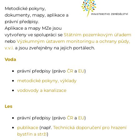
Metodické pokyny,
dokumenty, mapy, aplikace a
právní předpisy.
Aplikace a mapy MZe jsou
vytvořeny ve spolupráci se
Státním pozemkovým úřadem
nebo
Výzkumným ústavem monitoringu a ochrany půdy,
v.v.i.
a jsou zveřejněny na jejich portálech.
Voda
právní předpisy (právo
ČR
a
EU
)
metodické pokyny, výklady
vodovody a kanalizace
Les
právní předpisy (právo
ČR
a
EU
)
publikace
(např.
Technická doporučení pro hrazení
bystřin a strží
)