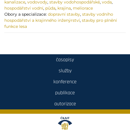
kanalizace
,
vodovody
,
stavby vodohospodářské
,
voda
,
hospodářství vodní
,
půda
,
krajina
,
meliorace
Obory a specializace:
dopravní stavby
,
stavby vodního
hospodářství a krajinného inženýrství
,
stavby pro plnění
funkce lesa
časopisy
služby
konference
publikace
autorizace