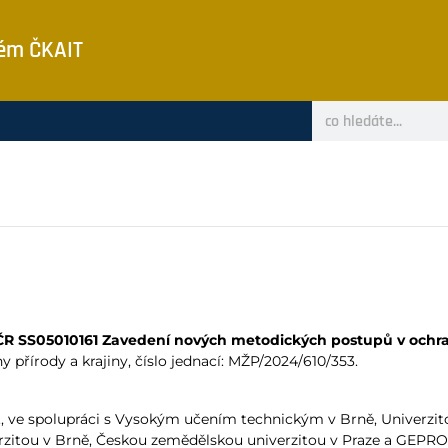
tém ČKAIT
R SS05010161 Zavedení nových metodických postupů v ochra
 přírody a krajiny, číslo jednací: MŽP/2024/610/353.
.i., ve spolupráci s Vysokým učením technickým v Brně, Univer
itou v Brně, Českou zemědělskou univerzitou v Praze a GEPRO sp