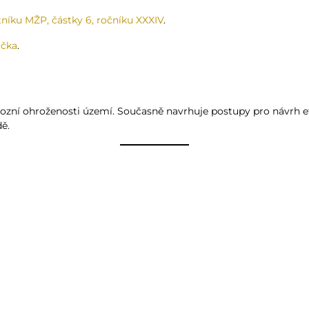
níku MŽP, částky 6, ročníku XXXIV
.
ačka
.
ozní ohroženosti území. Současně navrhuje postupy pro návrh e
ě.