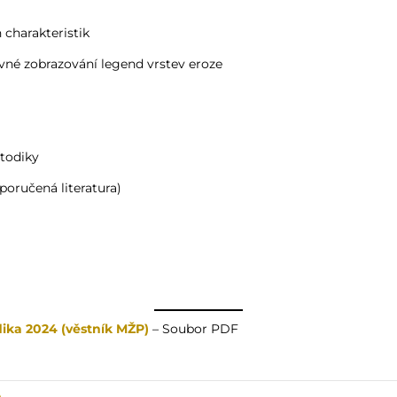
charakteristik
evné zobrazování legend vrstev eroze
ů
etodiky
poručená literatura)
ika 2024 (věstník MŽP)
– Soubor PDF