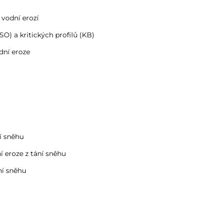
vodní erozí
) a kritických profilů (KB)
dní eroze
í sněhu
 eroze z tání sněhu
ní sněhu