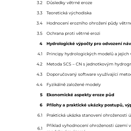
3.2
Důsledky větrné eroze
3.3
Teoretická východiska
3.4
Hodnocení erozního ohrožení půdy větrn
3.5
Ochrana proti větrné erozi
4
Hydrologické výpočty pro odvození návr
4.1
Principy hydrologických modelů a jejich 
4.2
Metoda SCS – CN s jednotkovým hydro
4.3
Doporučovaný software využívající met
4.4
Fyzikálně založené modely
5
Ekonomické aspekty eroze půd
6
Přílohy a praktické ukázky postupů, v
6.1
Praktická ukázka stanovení ohroženosti ú
Příklad vyhodnocení ohroženosti území v
6.1