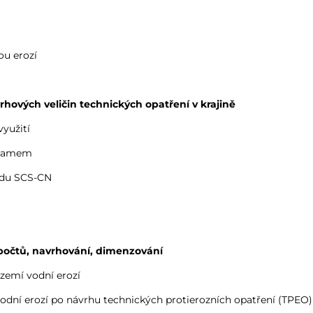
ou erozí
hových veličin technických opatření v krajině
využití
gramem
odu SCS-CN
ýpočtů, navrhování, dimenzování
zemí vodní erozí
odní erozí po návrhu technických protierozních opatření (TPEO)