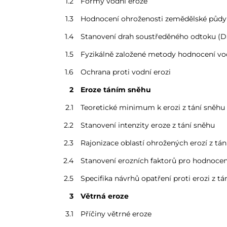
1.2
Formy vodní eroze
1.3
Hodnocení ohroženosti zemědělské půdy 
1.4
Stanovení drah soustředěného odtoku (DSO
1.5
Fyzikálně založené metody hodnocení vo
1.6
Ochrana proti vodní erozi
2
Eroze táním sněhu
2.1
Teoretické minimum k erozi z tání sněhu
2.2
Stanovení intenzity eroze z tání sněhu
2.3
Rajonizace oblastí ohrožených erozí z tán
2.4
Stanovení erozních faktorů pro hodnocení
2.5
Specifika návrhů opatření proti erozi z tá
3
Větrná eroze
3.1
Příčiny větrné eroze