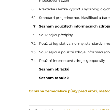
modelovém území
6.1
Praktická ukázka výpočtu hydrologických 
6.1
Standard pro jednotnou klasifikaci a bar
7
Seznam použitých informačních zdroj
7.1
Související předpisy
7.2
Použitá legislativa, normy, standardy, m
7.3
Související a použité zdroje informací (do
7.4
Použité internetové zdroje, geoportály
Seznam obrázků
Seznam tabulek
Ochrana zemědělské půdy před erozí, metod