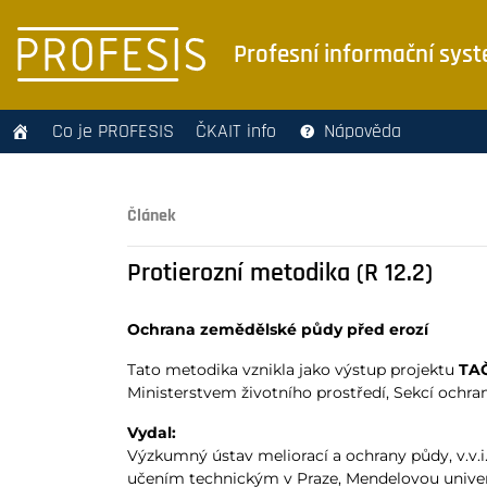
Profesní informační sys
Co je PROFESIS
ČKAIT info
Nápověda
Článek
Protierozní metodika (R 12.2)
Ochrana zemědělské půdy před erozí
Tato metodika vznikla jako výstup projektu
TAČ
Ministerstvem životního prostředí, Sekcí ochrany
Vydal:
Výzkumný ústav meliorací a ochrany půdy, v.v
učením technickým v Praze, Mendelovou univerz