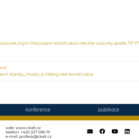
 vozovek (nyní Posouzení konstrukce netuhé vozovky podle TP 
mní
avní stavby
,
mosty a inženýrské konstrukce
konference
publikace
web:
www.ckait.cz
telefon: +420 227 090 111
e-mail:
profesis@ckait.cz