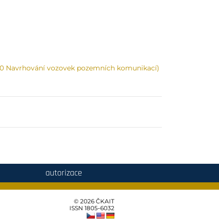
170 Navrhování vozovek pozemních komunikací)
autorizace
© 2026 ČKAIT
ISSN 1805‑6032