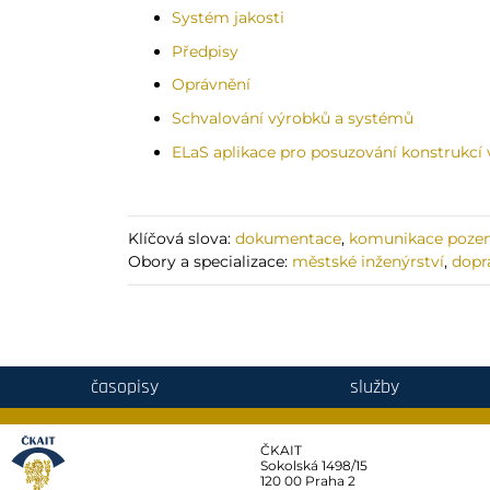
Systém jakosti
Předpisy
Oprávnění
Schvalování výrobků a systémů
ELaS aplikace pro posuzování konstrukcí
Klíčová slova:
dokumentace
,
komunikace poze
Obory a specializace:
městské inženýrství
,
dopr
časopisy
služby
ČKAIT
Sokolská 1498/15
120 00 Praha 2