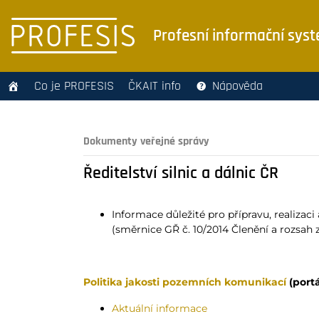
Profesní informační sys
Co je PROFESIS
ČKAIT info
Nápověda
Dokumenty veřejné správy
Ředitelství silnic a dálnic ČR
Informace důležité pro přípravu, realizac
(směrnice GŘ č. 10/2014 Členění a rozsa
Politika jakosti pozemních komunikací
(port
Aktuální informace