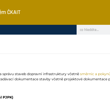
tém ČKAIT
i a správu staveb dopravní infrastruktury včetně
směrnic a pokynů
h zadávací dokumentace stavby včetně projektové dokumentace p
ál PJPK)