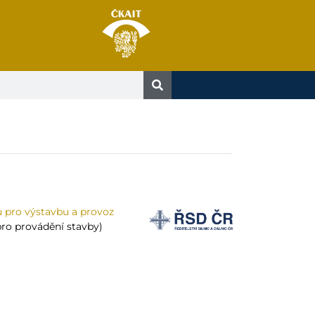
 pro výstavbu a provoz
ro provádění stavby)