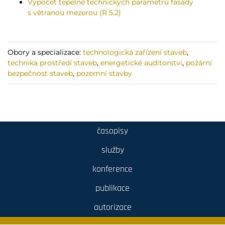
Výpočet tepelně technických parametrů fasády
s větranou mezerou (R 5.2)
Obory a specializace:
technologická zařízení staveb
,
technika prostředí staveb
,
energetické auditorství
,
požární
bezpečnost staveb
,
pozemní stavby
časopisy
služby
konference
publikace
autorizace