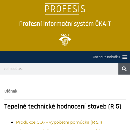
Profesní informační systém ČKAIT
Rozbalit nabídku
Článek
Tepelně technické hodnocení staveb (R 5)
Produkce CO
– výpočetní pomůcka (R 5.1)
2