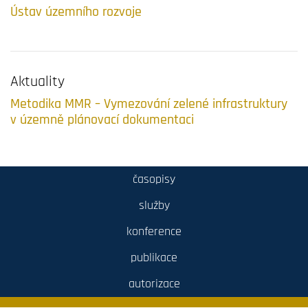
Ústav územního rozvoje
Aktuality
Metodika MMR – Vymezování zelené infrastruktury
v územně plánovací dokumentaci
časopisy
služby
konference
publikace
autorizace