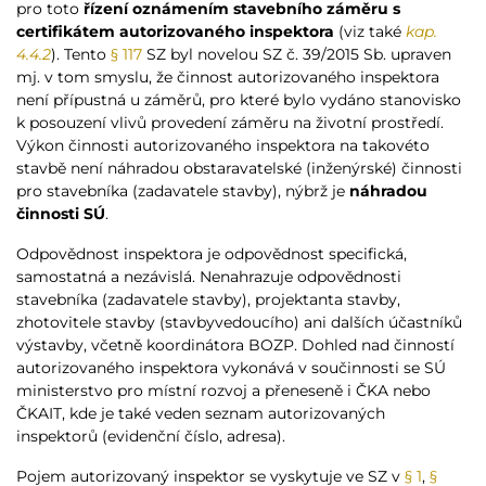
pro toto
řízení oznámením stavebního záměru s
certifikátem autorizovaného inspektora
(viz také
kap.
4.4.2
). Tento
§ 117
SZ byl novelou SZ č. 39/2015 Sb. upraven
mj. v tom smyslu, že činnost autorizovaného inspektora
není přípustná u záměrů, pro které bylo vydáno stanovisko
k posouzení vlivů provedení záměru na životní prostředí.
Výkon činnosti autorizovaného inspektora na takovéto
stavbě není náhradou obstaravatelské (inženýrské) činnosti
pro stavebníka (zadavatele stavby), nýbrž je
náhradou
činnosti SÚ
.
Odpovědnost inspektora je odpovědnost specifická,
samostatná a nezávislá. Nenahrazuje odpovědnosti
stavebníka (zadavatele stavby), projektanta stavby,
zhotovitele stavby (stavbyvedoucího) ani dalších účastníků
výstavby, včetně koordinátora BOZP. Dohled nad činností
autorizovaného inspektora vykonává v součinnosti se SÚ
ministerstvo pro místní rozvoj a přeneseně i ČKA nebo
ČKAIT, kde je také veden seznam autorizovaných
inspektorů (evidenční číslo, adresa).
Pojem autorizovaný inspektor se vyskytuje ve SZ v
§ 1
,
§