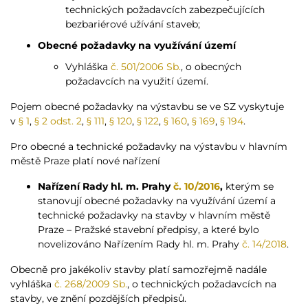
technických požadavcích zabezpečujících
bezbariérové užívání staveb;
Obecné požadavky na využívání území
Vyhláška
č. 501/2006 Sb.
, o obecných
požadavcích na využití území.
Pojem obecné požadavky na výstavbu se ve SZ vyskytuje
v
§ 1
,
§ 2 odst. 2
,
§ 111
,
§ 120
,
§ 122
,
§ 160
,
§ 169
,
§ 194
.
Pro obecné a technické požadavky na výstavbu v hlavním
městě Praze platí nové nařízení
Nařízení Rady hl. m. Prahy
č. 10/2016
,
kterým se
stanovují obecné požadavky na využívání území a
technické požadavky na stavby v hlavním městě
Praze – Pražské stavební předpisy, a které bylo
novelizováno Nařízením Rady hl. m. Prahy
č. 14/2018
.
Obecně pro jakékoliv stavby platí samozřejmě nadále
vyhláška
č. 268/2009 Sb.
, o technických požadavcích na
stavby, ve znění pozdějších předpisů.