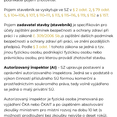
podnikatel pojem zhotovitel.
Pojem stavebník se vyskytuje ve SZ v
§ 2 odst. 2
,
§ 79 odst.
5
,
§ 104
–
106
,
§ 107
,
§ 110
–
111
,
§ 113
,
§ 115
–
116
,
§ 119
,
§ 152
a
§ 157
.
Pojem
zadavatel stavby (stavebník)
je specifikován pro
účely zajištění podmínek bezpečnosti a ochrany zdraví při
práci i v zákoně
č. 309/2006 Sb.
,o zajištění dalších podmínek
bezpečnosti a ochrany zdraví při práci, ve znění pozdějších
předpisů. Podle
§ 3 odst. 1
tohoto zákona se jedná o tzv.
jinou fyzickou osobu, podnikající fyzickou osobu nebo
právnickou osobu, pro kterou provádí zhotovitel stavbu.
Autorizovaný inspektor (AI)
– SZ upravuje postavení a
oprávnění autorizovaného inspektora. Jedná se v podstatě o
výkon činností příslušného SÚ formou komerční a
prostřednictvím soukromého práva, tedy volně vyjádřeno
se jedná o malý privátní SÚ.
Autorizovaný inspektor je fyzická osoba jmenovaná po
vyjádření ČKA nebo ČKAIT a po úspěšném absolvování
zkoušky ministrem pro místní rozvoj na dobu 10 let (s
možností prodloužení bez zkoušky nejvýše o deset roků).