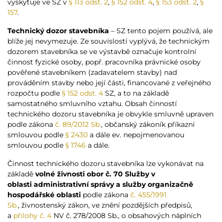
vyskytuje ve SZ v
§ 113 odst. 2
,
§ 152 odst. 4
,
§ 153 odst. 2
,
§
157
.
Technický dozor stavebníka
– SZ tento pojem používá, ale
blíže jej nevymezuje. Ze souvislostí vyplývá, že technickým
dozorem stavebníka se ve výstavbě označuje kontrolní
činnost fyzické osoby, popř. pracovníka právnické osoby
pověřené stavebníkem (zadavatelem stavby) nad
prováděním stavby nebo její části, financované z veřejného
rozpočtu podle
§ 152 odst. 4
SZ, a to na základě
samostatného smluvního vztahu. Obsah činností
technického dozoru stavebníka je obvykle smluvně upraven
podle zákona
č. 89/2012 Sb.
, občanský zákoník příkazní
smlouvou podle
§ 2430
a dále ev. nepojmenovanou
smlouvou podle
§ 1746
a dále.
Činnost technického dozoru stavebníka lze vykonávat na
základě
volné živnosti obor č. 70
Služby v
oblasti
administrativní správy a služby organizačně
hospodářské oblasti
podle zákona
č. 455/1991
Sb.
, živnostenský zákon, ve znění pozdějších předpisů,
a
přílohy č. 4
NV č. 278/2008 Sb., o obsahových náplních