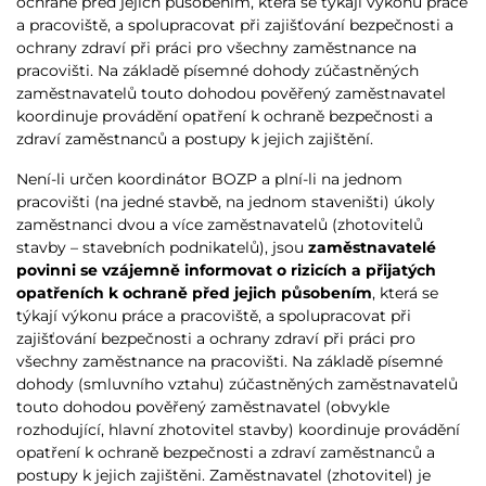
ochraně před jejich působením, která se týkají výkonu práce
a pracoviště, a spolupracovat při zajišťování bezpečnosti a
ochrany zdraví při práci pro všechny zaměstnance na
pracovišti. Na základě písemné dohody zúčastněných
zaměstnavatelů touto dohodou pověřený zaměstnavatel
koordinuje provádění opatření k ochraně bezpečnosti a
zdraví zaměstnanců a postupy k jejich zajištění.
Není-li určen koordinátor BOZP a plní-li na jednom
pracovišti (na jedné stavbě, na jednom staveništi) úkoly
zaměstnanci dvou a více zaměstnavatelů (zhotovitelů
stavby – stavebních podnikatelů), jsou
zaměstnavatelé
povinni se vzájemně informovat o rizicích a přijatých
opatřeních k ochraně před jejich působením
, která se
týkají výkonu práce a pracoviště, a spolupracovat při
zajišťování bezpečnosti a ochrany zdraví při práci pro
všechny zaměstnance na pracovišti. Na základě písemné
dohody (smluvního vztahu) zúčastněných zaměstnavatelů
touto dohodou pověřený zaměstnavatel (obvykle
rozhodující, hlavní zhotovitel stavby) koordinuje provádění
opatření k ochraně bezpečnosti a zdraví zaměstnanců a
postupy k jejich zajištěni. Zaměstnavatel (zhotovitel) je