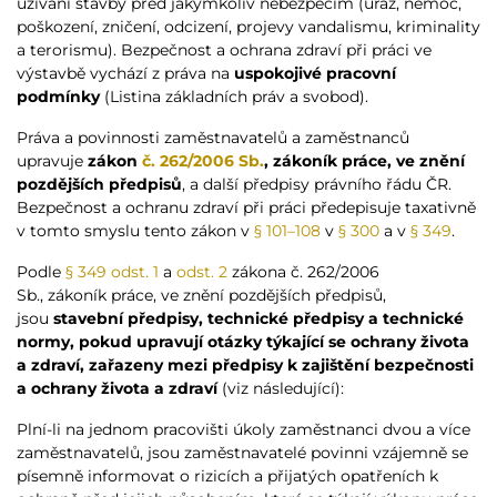
užívání stavby před jakýmkoliv nebezpečím (úraz, nemoc,
poškození, zničení, odcizení, projevy vandalismu, kriminality
a terorismu). Bezpečnost a ochrana zdraví při práci ve
výstavbě vychází z práva na
uspokojivé pracovní
podmínky
(Listina základních práv a svobod).
Práva a povinnosti zaměstnavatelů a zaměstnanců
upravuje
zákon
č. 262/2006 Sb.
, zákoník
práce, ve znění
pozdějších předpisů
, a další předpisy právního řádu ČR.
Bezpečnost a ochranu zdraví při práci předepisuje taxativně
v tomto smyslu tento zákon v
§ 101–108
v
§ 300
a v
§ 349
.
Podle
§ 349 odst. 1
a
odst. 2
zákona č. 262/2006
Sb., zákoník práce, ve znění pozdějších předpisů,
jsou
stavební předpisy, technické předpisy a technické
normy, pokud upravují otázky týkající se ochrany života
a zdraví, zařazeny mezi předpisy k zajištění bezpečnosti
a ochrany života a zdraví
(viz následující):
Plní-li na jednom pracovišti úkoly zaměstnanci dvou a více
zaměstnavatelů, jsou zaměstnavatelé povinni vzájemně se
písemně informovat o rizicích a přijatých opatřeních k