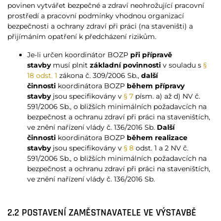
povinen vytvářet bezpečné a zdraví neohrožující pracovní
prostředí a pracovní podmínky vhodnou organizací
bezpečnosti a ochrany zdraví při práci (na staveništi) a
přijímáním opatření k předcházení rizikům.
Je-li určen koordinátor BOZP
při přípravě
stavby
musí plnit
základní povinnosti
v souladu s
§
18 odst. 1
zákona č. 309/2006 Sb.,
další
činnosti
koordinátora BOZP
během přípravy
stavby
jsou specifikovány v
§ 7
písm. a) až d) NV č.
591/2006 Sb., o bližších minimálních požadavcích na
bezpečnost a ochranu zdraví při práci na staveništích,
ve znění nařízení vlády č. 136/2016 Sb.
Další
činnosti
koordinátora BOZP
během realizace
stavby
jsou specifikovány v
§ 8
odst. 1 a 2 NV č.
591/2006 Sb., o bližších minimálních požadavcích na
bezpečnost a ochranu zdraví při práci na staveništích,
ve znění nařízení vlády č. 136/2016 Sb.
2.2 POSTAVENÍ ZAMĚSTNAVATELE VE VÝSTAVBĚ