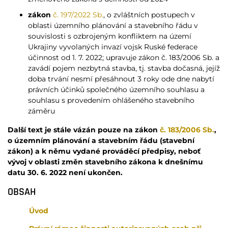
zákon
č. 197/2022 Sb.
, o zvláštních postupech v
oblasti územního plánování a stavebního řádu v
souvislosti s ozbrojeným konfliktem na území
Ukrajiny vyvolaných invazí vojsk Ruské federace
účinnost od 1. 7. 2022; upravuje zákon č. 183/2006 Sb. a
zavádí pojem nezbytná stavba, tj. stavba dočasná, jejíž
doba trvání nesmí přesáhnout 3 roky ode dne nabytí
právních účinků společného územního souhlasu a
souhlasu s provedením ohlášeného stavebního
záměru
Další text je stále vázán pouze na zákon
č. 183/2006 Sb.
,
o územním plánování a stavebním řádu (stavební
zákon) a k němu vydané prováděcí předpisy, neboť
vývoj v oblasti změn stavebního zákona k dnešnímu
datu 30. 6. 2022 není ukončen.
OBSAH
Úvod