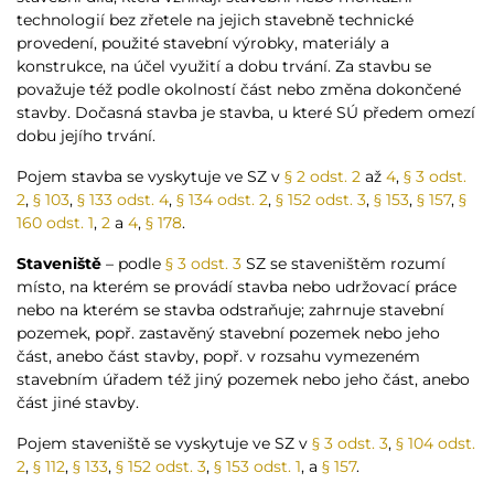
technologií bez zřetele na jejich stavebně technické
provedení, použité stavební výrobky, materiály a
konstrukce, na účel využití a dobu trvání. Za stavbu se
považuje též podle okolností část nebo změna dokončené
stavby. Dočasná stavba je stavba, u které SÚ předem omezí
dobu jejího trvání.
Pojem stavba se vyskytuje ve SZ v
§ 2 odst. 2
až
4
,
§ 3 odst.
2
,
§ 103
,
§ 133 odst. 4
,
§ 134 odst. 2
,
§ 152 odst. 3
,
§ 153
,
§ 157
,
§
160 odst. 1
,
2
a
4
,
§ 178
.
Staveniště
– podle
§ 3 odst. 3
SZ se staveništěm rozumí
místo, na kterém se provádí stavba nebo udržovací práce
nebo na kterém se stavba odstraňuje; zahrnuje stavební
pozemek, popř. zastavěný stavební pozemek nebo jeho
část, anebo část stavby, popř. v rozsahu vymezeném
stavebním úřadem též jiný pozemek nebo jeho část, anebo
část jiné stavby.
Pojem staveniště se vyskytuje ve SZ v
§ 3 odst. 3
,
§ 104 odst.
2
,
§ 112
,
§ 133
,
§ 152 odst. 3
,
§ 153 odst. 1
, a
§ 157
.