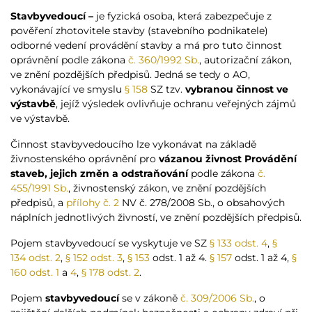
Stavbyvedoucí –
je fyzická osoba, která zabezpečuje z
pověření zhotovitele stavby (stavebního podnikatele)
odborné vedení provádění stavby a má pro tuto činnost
oprávnění podle zákona
č. 360/1992 Sb.
, autorizační zákon,
ve znění pozdějších předpisů. Jedná se tedy o AO,
vykonávající ve smyslu
§ 158
SZ tzv.
vybranou činnost ve
výstavbě
, jejíž výsledek ovlivňuje ochranu veřejných zájmů
ve výstavbě.
Činnost stavbyvedoucího lze vykonávat na základě
živnostenského oprávnění pro
vázanou živnost
Provádění
staveb, jejich změn a odstraňování
podle zákona
č.
455/1991 Sb.
, živnostenský zákon, ve znění pozdějších
předpisů, a
přílohy č. 2
NV č. 278/2008 Sb., o obsahových
náplních jednotlivých živností, ve znění pozdějších předpisů.
Pojem stavbyvedoucí se vyskytuje ve SZ
§ 133 odst. 4
,
§
134 odst. 2
,
§ 152 odst. 3
,
§ 153
odst. 1 až 4.
§ 157
odst. 1 až 4,
§
160 odst. 1
a
4
,
§ 178 odst. 2
.
Pojem
stavbyvedoucí
se v zákoně
č. 309/2006 Sb.
, o