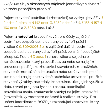
278/2008 Sb., o obsahových náplních jednotlivých živností,
ve znění pozdějších předpisů.
Pojem stavební podnikatel (zhotovitel) se vyskytuje v SZ v
§
2 odst. 2 písm. b
,
§ 142 odst. 3
,
§ 152 odst. 1
až
4
,
§ 155
,
§ 157
,
§
160 odst. 1
a
2
,
§ 180
odst. 1 až 5.
Pojem
zhotovitel
je specifikován pro účely zajištění
podmínek bezpečnosti a ochrany zdraví při práci i
v zákoně
č. 309/2006 Sb.
, o zajištění dalších podmínek
bezpečnosti a ochrany zdraví při práci, ve znění pozdějších
předpisů. Podle
§ 3 odst. 1
tohoto zákona se jedná o
zaměstnavatele, který provádí stavbu nebo se na jejím
provedení podílí jako zhotovitel stavebních, montážních,
stavebně montážních, bouracích nebo udržovacích prací
bez ohledu na jejich stavebně technické provedení, použité
stavební výrobky, materiály, konstrukce, účel jejich využití a
dobu trvání pro jinou fyzickou osobu, podnikající
právnickou osobu (zadavatele stavby) na jejím pracovišti
(staveništi), vymezeném dočasně k realizaci stavby. Pro
určení koordinátora BOZP je rozhodující zhotovitel, který
má zaměstnance.