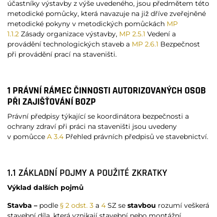
účastníky výstavby z výše uvedeného, jsou předmětem této
metodické pomůcky, která navazuje na již dříve zveřejněné
metodické pokyny v metodických pomůckách
MP
1.1.2
Zásady organizace výstavby,
MP 2.5.1
Vedení a
provádění technologických staveb a
MP 2.6.1
Bezpečnost
při provádění prací na staveništi.
1 PRÁVNÍ RÁMEC ČINNOSTI AUTORIZOVANÝCH OSOB
PŘI ZAJIŠŤOVÁNÍ BOZP
Právní předpisy týkající se koordinátora bezpečnosti a
ochrany zdraví při práci na staveništi jsou uvedeny
v pomůcce
A 3.4
Přehled právních předpisů ve stavebnictví.
1.1 ZÁKLADNÍ POJMY A POUŽITÉ ZKRATKY
Výklad dalších pojmů
Stavba –
podle
§ 2 odst. 3
a
4
SZ se
stavbou
rozumí veškerá
stavební díla, která vznikají stavební nebo montážní