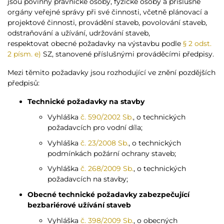
jsou povinny právnické osoby, fyzické osoby a příslušné
orgány veřejné správy při své činnosti, včetně plánovací a
projektové činnosti, provádění staveb, povolování staveb,
odstraňování a užívání, udržování staveb,
respektovat obecné požadavky na výstavbu podle
§ 2 odst.
2 písm. e)
SZ, stanovené příslušnými prováděcími předpisy.
Mezi těmito požadavky jsou rozhodující ve znění pozdějších
předpisů:
Technické požadavky na stavby
Vyhláška
č. 590/2002 Sb.
, o technických
požadavcích pro vodní díla;
Vyhláška
č. 23/2008 Sb.
, o technických
podmínkách požární ochrany staveb;
Vyhláška
č. 268/2009 Sb.
, o technických
požadavcích na stavby;
Obecné technické požadavky zabezpečující
bezbariérové užívání staveb
Vyhláška
č. 398/2009 Sb.
, o obecných