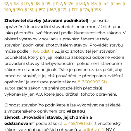
12
,
§ 113
,
§ 117
,
§ 118
,
§ 119
,
§ 122
,
§ 126
,
§ 133
,
§ 143
,
§ 144
,
§ 146
,
§
149
,
§ 150
,
§ 151
,
§ 157
,
§ 167
,
§ 171
,
§ 172
,
§ 174
,
§ 193
.
Zhotovitel stavby (stavební podnikatel)
– je osoba
oprávněná k provádění stavebních nebo montážních prací
jako předmětu své činnosti podle živnostenského zákona. V
oblasti výstavby v souladu s právním řádem je tedy
stavební podnikatel zhotovitelem stavby. Provádět stavbu
může podle
§ 160 odst. 1
SZ jako zhotovitel jen stavební
podnikatel, který při její realizaci zabezpečí odborné vedení
provádění stavby stavbyvedoucím, pokud není stavebním
zákonem stanoveno jinak. Dále je povinen zabezpečit, aby
práce na stavbě, k jejichž provádění je předepsáno zvláštní
oprávnění (autorizace podle zákona
č. 360/1992 Sb.
,
autorizační zákon, ve znění pozdějších předpisů),
vykonávaly jen AO, které jsou držiteli tohoto oprávnění.
Činnost stavebního podnikatele lze vykonávat na základě
živnostenského oprávnění pro
vázanou
živnost
,
„Provádění staveb, jejich změn a
odstraňování“
podle zákona
č. 455/1991 Sb.
, živnostenský
zákon, ve znění pozdějších předpisů, a
přílohy č. 2
NV č.