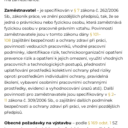
Zaměstnavatel
– je specifikován v
§ 7
zákona č. 262/2006
Sb., zákoník práce, ve znění pozdějších předpisů, tak, že se
jedná o právnickou nebo fyzickou osobu, která zaměstnává
fyzickou osobu v pracovně právním vztahu. Povinnosti
zaměstnavatele jsou v tomto zákonu dány
§ 101–
108
(zajištění bezpečnosti a ochrany zdraví při práci,
povinnosti vedoucích pracovníků, vhodné pracovní
podmínky, identifikace rizik, technickoorganizační opatření
prevence rizik a opatření k jejich omezení, využití vhodných
pracovních a technologických postupů, přednostní
uplatňování prostředků kolektivní ochrany před riziky
oproti prostředkům individuální ochrany, pravidelná
školení, vybavení osobními pracovními ochrannými
prostředky, evidenci a vyhodnocování úrazů atd.). Další
povinnosti pro zaměstnavatele jsou specifikovány v
§ 2
–
11
zákona č. 309/2006 Sb., o zajištění dalších podmínek
bezpečnosti a ochrany zdraví při práci, ve znění pozdějších
předpisů.
Obecné požadavky na výstavbu
– podle
§ 169 odst. 1
SZ