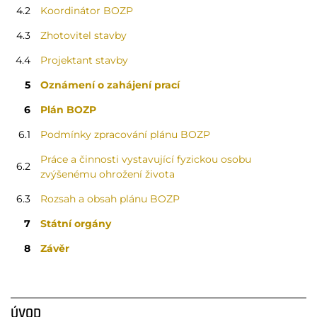
4.2
Koordinátor BOZP
4.3
Zhotovitel stavby
4.4
Projektant stavby
5
Oznámení o zahájení prací
6
Plán BOZP
6.1
Podmínky zpracování plánu BOZP
Práce a činnosti vystavující fyzickou osobu
6.2
zvýšenému ohrožení života
6.3
Rozsah a obsah plánu BOZP
7
Státní orgány
8
Závěr
ÚVOD