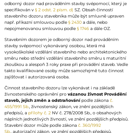
odborný dozor nad prováděním stavby svépomocí, který je
specifikován v
§ 2 odst. 2 písm. d)
SZ. Obsah činností
stavebního dozoru stavebníka může být smluvně upraven
např. příkazní smlouvou podle
§ 2430
a dále, nebo
nepojmenovanou smlouvou podle
§ 1746
a dále OZ.
Stavebním dozorem je odborný dozor nad prováděním
stavby svépomocí vykonávaný osobou, která má
vysokoškolské vzdělání stavebního nebo architektonického
směru nebo střední vzdělání stavebního směru s maturitní
zkouškou a alespoň 3 roky praxe při provádění staveb. Vedle
takto kvalifikované osoby může samozřejmě tuto činnost
zajišťovat i autorizovaná osoba.
Činnost stavebního dozoru lze vykonávat i na základě
živnostenského oprávnění pro
vázanou živnost Provádění
staveb, jejich změn a odstraňování
podle zákona
č.
455/1991 Sb.
, živnostenský zákon, ve znění pozdějších
předpisů, a
přílohy č. 2
NV č. 278/2008 Sb., o obsahových
náplních jednotlivých živností, ve znění pozdějších předpisů.
Stavební dozor může podle zákona
č. 360/1992
Sb.
, autorizační zákon, ve znění pozdějších předpisů,