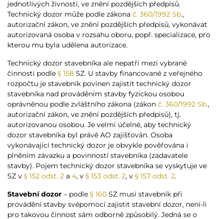
jednotlivých živností, ve znění pozdějších předpisů.
Technický dozor může podle zákona
č. 360/1992 Sb.
,
autorizační zákon, ve znění pozdějších předpisů, vykonávat
autorizovaná osoba v rozsahu oboru, popř. specializace, pro
kterou mu byla udělena autorizace.
Technický dozor stavebníka ale nepatří mezi vybrané
činnosti podle
§ 158
SZ. U stavby financované z veřejného
rozpočtu je stavebník povinen zajistit technický dozor
stavebníka nad prováděním stavby fyzickou osobou
oprávněnou podle zvláštního zákona (zákon
č. 360/1992 Sb.
,
autorizační zákon, ve znění pozdějších předpisů), tj.
autorizovanou osobou. Je velmi účelné, aby technický
dozor stavebníka byl právě AO zajišťován. Osoba
vykonávající technický dozor je obvykle pověřována i
plněním závazku a povinností stavebníka (zadavatele
stavby). Pojem technický dozor stavebníka se vyskytuje ve
SZ v
§ 152 odst. 2
a
4
, v
§ 153 odst. 2
, v
§ 157 odst. 2
.
Stavební dozor
– podle
§ 160
SZ musí stavebník při
provádění stavby svépomocí zajistit stavební dozor, není-li
pro takovou činnost sám odborně způsobilý. Jedná se o