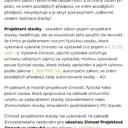
zajištění dalších podmínek bezpečnosti a ochrany zdraví při
práci, ve znění pozdějších předpisů, ve znění pozdějších
předpisů, nevyskytuje a je skryt pod pojmem „odborné
vedení realizace stavby“.
Projektant stavby
– stavební zákon pojem projektant
stavby nedefinuje, ale ze souvislostí jeho použití lze dovodit,
že tímto projektantem rozumí fyzickou osobu, která
vykonává vybrané činnosti ve výstavbě (viz pojem v
§ 22 SZ
odst. 4
). Vybrané činnosti, jejichž výsledek ovlivňuje
ochranu veřejných zájmů ve výstavbě, mohou vykonávat
pouze fyzické osoby, které získaly oprávnění k jejich výkonu
podle zákona
č. 360/1992 Sb.
, autorizační zákon, ve znění
pozdějších předpisů, tedy autorizované osoby – AO.
Projektant je nositel projektové činnosti, fyzická nebo
právní osoba, která zpracovává na základě smluvního
vztahu se zadavatelem stavby (stavebníkem) nebo
zhotovitelem stavby (stavebním podnikatelem) PD staveb.
Činnost projektanta stavby lze vykonávat na základě
živnostenského oprávnění pro
vázanou živnost
Projektová
činnost ve výstavbě
podle zákona
č. 455/1991 Sb.
,