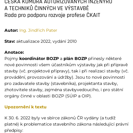
ČESKÁ KOMORA AUTORIZOVANÝCH INŽENÝRŮ
A TECHNIKŮ ČINNÝCH VE VÝSTAVBĚ
Rada pro podporu rozvoje profese ČKAIT
Autor:
Ing. Jindřich Pater
Stav:
aktualizace 2022, vydání 2010
Anotace:
Pojmy
koordinátor BOZP
a
plán BOZP
přinesly některé
nové povinnosti všem účastníkům výstavby jak při přípravě
stavby (vč. projektové přípravy), tak i při realizaci stavby (vč.
provádění, provozování a údržby). Jsou to nové povinnosti
pro zadavatele stavby (stavebníka), projektanta stavby,
zhotovitele stavby, zejména stavbyvedoucího, i pro státní
orgány činné v oblasti BOZP (SÚIP a OIP).
Upozornění k textu
K 30. 6. 2022 byly ve sbírce zákonů ČR vydány (a tudíž
platné) k problematice stavebního zákona následující právní
předpisy: