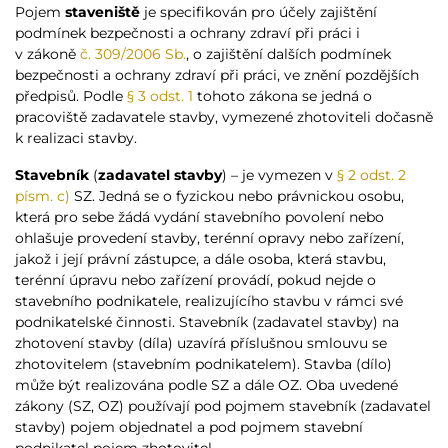
Pojem
staveniště
je specifikován pro účely zajištění
podmínek bezpečnosti a ochrany zdraví při práci i
v zákoně
č. 309/2006 Sb.
, o zajištění dalších podmínek
bezpečnosti a ochrany zdraví při práci, ve znění pozdějších
předpisů. Podle
§ 3 odst. 1
tohoto zákona se jedná o
pracoviště zadavatele stavby, vymezené zhotoviteli dočasně
k realizaci stavby.
Stavebník
(
zadavatel stavby
) – je vymezen v
§ 2 odst. 2
písm. c)
SZ. Jedná se o fyzickou nebo právnickou osobu,
která pro sebe žádá vydání stavebního povolení nebo
ohlašuje provedení stavby, terénní opravy nebo zařízení,
jakož i její právní zástupce, a dále osoba, která stavbu,
terénní úpravu nebo zařízení provádí, pokud nejde o
stavebního podnikatele, realizujícího stavbu v rámci své
podnikatelské činnosti. Stavebník (zadavatel stavby) na
zhotovení stavby (díla) uzavírá příslušnou smlouvu se
zhotovitelem (stavebním podnikatelem). Stavba (dílo)
může být realizována podle SZ a dále OZ. Oba uvedené
zákony (SZ, OZ) používají pod pojmem stavebník (zadavatel
stavby) pojem objednatel a pod pojmem stavební