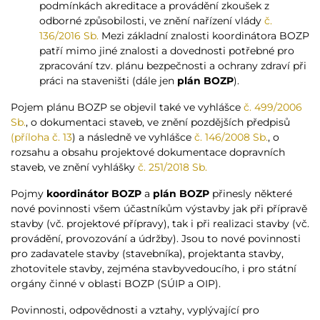
podmínkách akreditace a provádění zkoušek z
odborné způsobilosti, ve znění nařízení vlády
č.
136/2016 Sb.
Mezi základní znalosti koordinátora BOZP
patří mimo jiné znalosti a dovednosti potřebné pro
zpracování tzv. plánu bezpečnosti a ochrany zdraví při
práci na staveništi (dále jen
plán BOZP
).
Pojem plánu BOZP se objevil také ve vyhlášce
č. 499/2006
Sb.
, o dokumentaci staveb, ve znění pozdějších předpisů
(příloha č. 13
) a následně ve vyhlášce
č. 146/2008 Sb.
, o
rozsahu a obsahu projektové dokumentace dopravních
staveb, ve znění vyhlášky
č. 251/2018 Sb.
Pojmy
koordinátor BOZP
a
plán BOZP
přinesly některé
nové povinnosti všem účastníkům výstavby jak při přípravě
stavby (vč. projektové přípravy), tak i při realizaci stavby (vč.
provádění, provozování a údržby). Jsou to nové povinnosti
pro zadavatele stavby (stavebníka), projektanta stavby,
zhotovitele stavby, zejména stavbyvedoucího, i pro státní
orgány činné v oblasti BOZP (SÚIP a OIP).
Povinnosti, odpovědnosti a vztahy, vyplývající pro