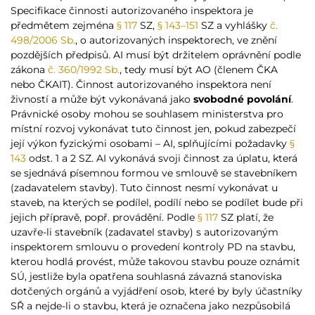
Specifikace činnosti autorizovaného inspektora je
předmětem zejména
§ 117
SZ,
§ 143–151
SZ a vyhlášky
č.
498/2006 Sb.
, o autorizovaných inspektorech, ve znění
pozdějších předpisů. AI musí být držitelem oprávnění podle
zákona
č. 360/1992 Sb.
, tedy musí být AO (členem ČKA
nebo ČKAIT). Činnost autorizovaného inspektora není
živností a může být vykonávaná jako
svobodné povolání
.
Právnické osoby mohou se souhlasem ministerstva pro
místní rozvoj vykonávat tuto činnost jen, pokud zabezpečí
její výkon fyzickými osobami – AI, splňujícími požadavky
§
143
odst. 1 a 2 SZ. AI vykonává svoji činnost za úplatu, která
se sjednává písemnou formou ve smlouvě se stavebníkem
(zadavatelem stavby). Tuto činnost nesmí vykonávat u
staveb, na kterých se podílel, podílí nebo se podílet bude při
jejich přípravě, popř. provádění. Podle
§ 117
SZ platí, že
uzavře-li stavebník (zadavatel stavby) s autorizovaným
inspektorem smlouvu o provedení kontroly PD na stavbu,
kterou hodlá provést, může takovou stavbu pouze oznámit
SÚ, jestliže byla opatřena souhlasná závazná stanoviska
dotčených orgánů a vyjádření osob, které by byly účastníky
SŘ a nejde-li o stavbu, která je označena jako nezpůsobilá