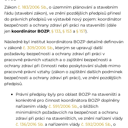
Zákon
č. 183/2006 Sb.
, o územním plánování a stavebním
řádu (stavební zákon), ve znění pozdějších předpisů přinesl
do právních předpisů ve výstavbě nový pojem: koordinátor
bezpečnosti a ochrany zdraví při práci na staveništi (dále
jen
koordinátor BOZP
,
§ 133
,
§ 153
a
§ 157
).
Následně byl institut koordinátora BOZP detailně definován
v zákoně
č. 309/2006 Sb.
, kterým se upravují další
požadavky bezpečnosti a ochrany zdraví při práci v
pracovně právních vztazích a o zajištění bezpečnosti a
ochrany zdraví při činnosti nebo poskytování služeb mimo
pracovně právní vztahy (zákon o zajištění dalších podmínek
bezpečnosti a ochrany zdraví při práci), ve znění pozdějších
předpisů.
Právní předpisy byly pro oblast BOZP na staveništi a
konkrétně pro činnost koordinátora BOZP doplněny
nařízením vlády
č. 591/2006 Sb.
, o bližších
minimálních požadavcích na bezpečnost a ochranu
zdraví při práci na staveništích, ve znění nařízení vlády
č. 136/2016 Sb.
a nařízením vlády
č. 592/2006 Sb.
, o