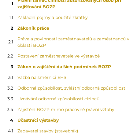
Právní rámec činnosti autorizovaných osob při
1
zajišťování BOZP
1.1
Základní pojmy a použité zkratky
2
Zákoník práce
Práva a povinnosti zaměstnavatelů a zaměstnanců v
2.1
oblasti BOZP
2.2
Postavení zaměstnavatele ve výstavbě
3
Zákon o zajištění dalších podmínek BOZP
3.1
Vazba na směrnici EHS
3.2
Odborná způsobilost, zvláštní odborná způsobilost
3.3
Uznávání odborné způsobilosti cizinců
3.4
Zajištění BOZP mimo pracovně právní vztahy
4
Účastníci výstavby
4.1
Zadavatel stavby (stavebník)