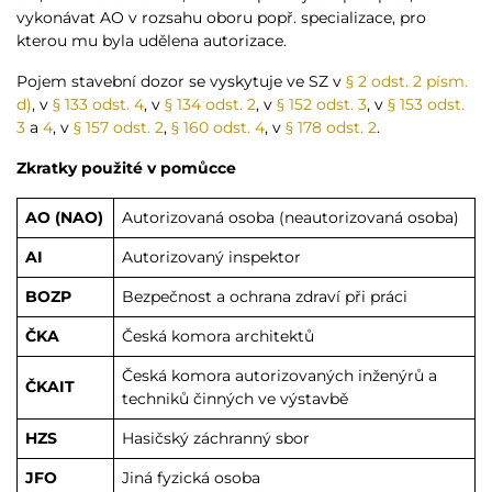
vykonávat AO v rozsahu oboru popř. specializace, pro
kterou mu byla udělena autorizace.
Pojem stavební dozor se vyskytuje ve SZ v
§ 2 odst. 2 písm.
d)
, v
§ 133 odst. 4
, v
§ 134 odst. 2
, v
§ 152 odst. 3
, v
§ 153 odst.
3
a
4
, v
§ 157 odst. 2
,
§ 160 odst. 4
, v
§ 178 odst. 2
.
Zkratky použité v pomůcce
AO (NAO)
Autorizovaná osoba (neautorizovaná osoba)
AI
Autorizovaný inspektor
BOZP
Bezpečnost a ochrana zdraví při práci
ČKA
Česká komora architektů
Česká komora autorizovaných inženýrů a
ČKAIT
techniků činných ve výstavbě
HZS
Hasičský záchranný sbor
JFO
Jiná fyzická osoba