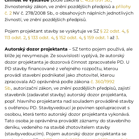
živnostenský zákon, ve znění pozdějších předpisů a
přílohy
č. 2
NV č. 278/2008 Sb., o obsahových náplních jednotlivých
živností, ve znění pozdějších předpisů.
Pojem projektant stavby se vyskytuje ve SZ
§ 22 odst. 4
,
§
113 odst. 2
,
§ 133 odst. 4
,
§ 152 odst. 4
,
§ 159 odst. 1
až
3
.
Autorský dozor projektanta
– SZ tento pojem používá, ale
blíže jej nevymezuje. Ze souvislostí vyplývá, že autorský
dozor projektanta je dozorová činnost zpracovatele PD. U
PD stavby financované z veřejného rozpočtu, kterou
provádí stavební podnikatel jako zhotovitel, kterou
zpracovala AO oprávněná podle zákona
č. 360/1992
Sb.
, autorizační zákon, ve znění pozdějších předpisů, zajistí
stavebník (zadavatel stavby) autorský dozor projektanta,
popř. hlavního projektanta nad souladem prováděné stavby
s ověřenou PD. Stavbyvedoucí je povinen spolupracovat s
osobou, která tento autorský dozor projektanta vykonává.
Tato osoba je oprávněna provádět záznamy do stavebního
deníku, vedeného na stavbě zhotovitelem stavby
(stavbyvedoucím). Pojem autorský dozor projektanta se