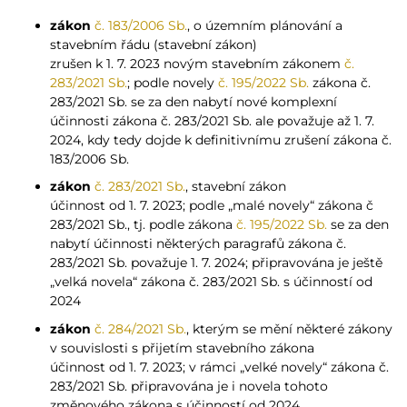
zákon
č. 183/2006 Sb.
, o územním plánování a
stavebním řádu (stavební zákon)
zrušen k 1. 7. 2023 novým stavebním zákonem
č.
283/2021 Sb.
; podle novely
č. 195/2022 Sb.
zákona č.
283/2021 Sb. se za den nabytí nové komplexní
účinnosti zákona č. 283/2021 Sb. ale považuje až 1. 7.
2024, kdy tedy dojde k definitivnímu zrušení zákona č.
183/2006 Sb.
zákon
č. 283/2021 Sb.
, stavební zákon
účinnost od 1. 7. 2023; podle „malé novely“ zákona č
283/2021 Sb., tj. podle zákona
č. 195/2022 Sb.
se za den
nabytí účinnosti některých paragrafů zákona č.
283/2021 Sb. považuje 1. 7. 2024; připravována je ještě
„velká novela“ zákona č. 283/2021 Sb. s účinností od
2024
zákon
č. 284/2021 Sb.
, kterým se mění některé zákony
v souvislosti s přijetím stavebního zákona
účinnost od 1. 7. 2023; v rámci „velké novely“ zákona č.
283/2021 Sb. připravována je i novela tohoto
změnového zákona s účinností od 2024