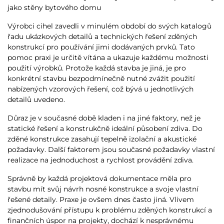
jako stěny bytového domu
Výrobci cihel zavedli v minulém období do svých katalogů
řadu ukázkových detailů a technických řešení zděných
konstrukcí pro používání jimi dodávaných prvků. Tato
pomoc praxi je určitě vítána a ukazuje každému možnosti
použití výrobků. Protože každá stavba je jiná, je pro
konkrétní stavbu bezpodmínečně nutné zvážit použití
nabízených vzorových řešení, což bývá u jednotlivých
detailů uvedeno.
Důraz je v současné době kladen i na jiné faktory, než je
statické řešení a konstrukčně ideální působení zdiva. Do
zděné konstrukce zasahují tepelně izolační a akustické
požadavky. Další faktorem jsou současné požadavky vlastní
realizace na jednoduchost a rychlost provádění zdiva.
Správně by každá projektová dokumentace měla pro
stavbu mít svůj návrh nosné konstrukce a svoje vlastní
řešené detaily. Praxe je ovšem dnes často jiná. Vlivem
zjednodušování přístupu k problému zděných konstrukcí a
finančních úspor na projekty, dochází k nesprávnému