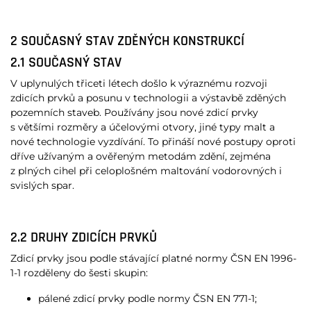
2 SOUČASNÝ STAV ZDĚNÝCH KONSTRUKCÍ
2.1 SOUČASNÝ STAV
V uplynulých třiceti létech došlo k výraznému rozvoji
zdicích prvků a posunu v technologii a výstavbě zděných
pozemních staveb. Používány jsou nové zdicí prvky
s většími rozměry a účelovými otvory, jiné typy malt a
nové technologie vyzdívání. To přináší nové postupy oproti
dříve užívaným a ověřeným metodám zdění, zejména
z plných cihel při celoplošném maltování vodorovných i
svislých spar.
2.2 DRUHY ZDICÍCH PRVKŮ
Zdicí prvky jsou podle stávající platné normy ČSN EN 1996-
1-1 rozděleny do šesti skupin:
pálené zdicí prvky podle normy ČSN EN 771-1;