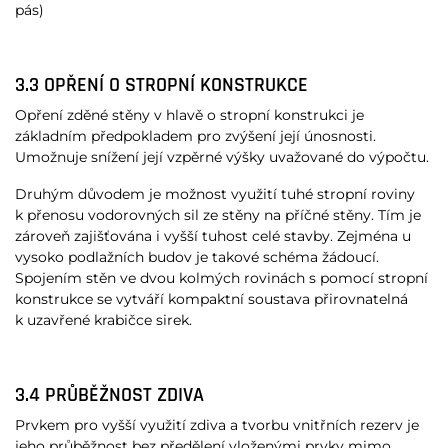
pás)
3.3 OPŘENÍ O STROPNÍ KONSTRUKCE
Opření zděné stěny v hlavě o stropní konstrukci je
základním předpokladem pro zvýšení její únosnosti.
Umožnuje snížení její vzpěrné výšky uvažované do výpočtu.
Druhým důvodem je možnost využití tuhé stropní roviny
k přenosu vodorovných sil ze stěny na příčné stěny. Tím je
zároveň zajišťována i vyšší tuhost celé stavby. Zejména u
vysoko podlažních budov je takové schéma žádoucí.
Spojením stěn ve dvou kolmých rovinách s pomocí stropní
konstrukce se vytváří kompaktní soustava přirovnatelná
k uzavřené krabičce sirek.
3.4 PRŮBĚŽNOST ZDIVA
Prvkem pro vyšší využití zdiva a tvorbu vnitřních rezerv je
jeho průběžnost bez předělení vloženými prvky mimo