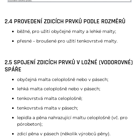
2.4 PROVEDENÍ ZDICÍCH PRVKŮ PODLE ROZMĚRŮ
běžné, pro užití obyčejné malty a lehké malty;
přesné – broušené pro užití tenkovrstvé malty.
2.5 SPOJENÍ ZDICÍCH PRVKŮ V LOŽNÉ (VODOROVNÉ)
SPÁŘE
obyčejná malta celoplošně nebo v pásech;
lehká malta celoplošně nebo v pásech;
tenkovrstvá malta celoplošně;
tenkovrstvá malta v pásech;
lepidla a pěna nahrazující maltu celoplošně (vč. pro
pórobeton);
zdicí pěna v pásech (několik výrobců pěny).