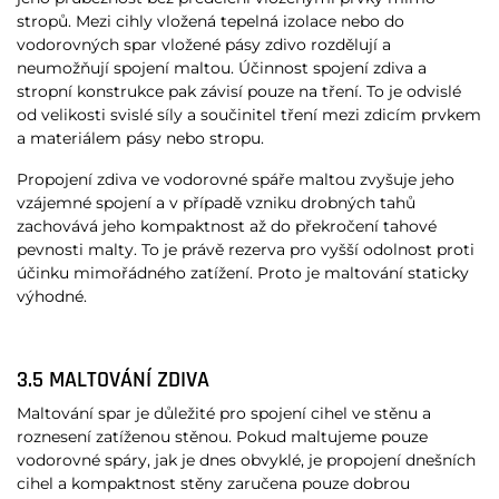
stropů. Mezi cihly vložená tepelná izolace nebo do
vodorovných spar vložené pásy zdivo rozdělují a
neumožňují spojení maltou. Účinnost spojení zdiva a
stropní konstrukce pak závisí pouze na tření. To je odvislé
od velikosti svislé síly a součinitel tření mezi zdicím prvkem
a materiálem pásy nebo stropu.
Propojení zdiva ve vodorovné spáře maltou zvyšuje jeho
vzájemné spojení a v případě vzniku drobných tahů
zachovává jeho kompaktnost až do překročení tahové
pevnosti malty. To je právě rezerva pro vyšší odolnost proti
účinku mimořádného zatížení. Proto je maltování staticky
výhodné.
3.5 MALTOVÁNÍ ZDIVA
Maltování spar je důležité pro spojení cihel ve stěnu a
roznesení zatíženou stěnou. Pokud maltujeme pouze
vodorovné spáry, jak je dnes obvyklé, je propojení dnešních
cihel a kompaktnost stěny zaručena pouze dobrou