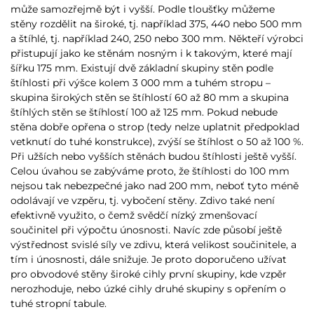
může samozřejmě být i vyšší. Podle tloušťky můžeme
stěny rozdělit na široké, tj. například 375, 440 nebo 500 mm
a štíhlé, tj. například 240, 250 nebo 300 mm. Někteří výrobci
přistupují jako ke stěnám nosným i k takovým, které mají
šířku 175 mm. Existují dvě základní skupiny stěn podle
štíhlosti při výšce kolem 3 000 mm a tuhém stropu –
skupina širokých stěn se štíhlostí 60 až 80 mm a skupina
štíhlých stěn se štíhlostí 100 až 125 mm. Pokud nebude
stěna dobře opřena o strop (tedy nelze uplatnit předpoklad
vetknutí do tuhé konstrukce), zvýší se štíhlost o 50 až 100 %.
Při užších nebo vyšších stěnách budou štíhlosti ještě vyšší.
Celou úvahou se zabýváme proto, že štíhlosti do 100 mm
nejsou tak nebezpečné jako nad 200 mm, neboť tyto méně
odolávají ve vzpěru, tj. vybočení stěny. Zdivo také není
efektivně využito, o čemž svědčí nízký zmenšovací
součinitel při výpočtu únosnosti. Navíc zde působí ještě
výstřednost svislé síly ve zdivu, která velikost součinitele, a
tím i únosnosti, dále snižuje. Je proto doporučeno užívat
pro obvodové stěny široké cihly první skupiny, kde vzpěr
nerozhoduje, nebo úzké cihly druhé skupiny s opřením o
tuhé stropní tabule.