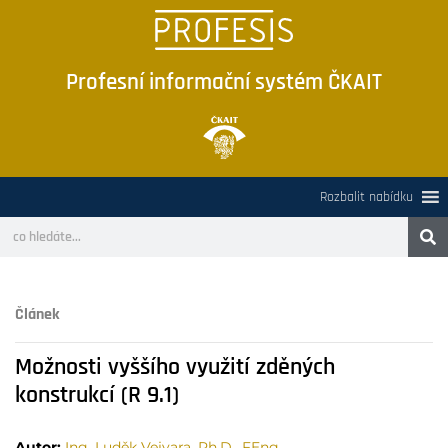
Profesní informační systém ČKAIT
Rozbalit nabídku
Článek
Možnosti vyššího využití zděných
konstrukcí (R 9.1)
Autor:
Ing. Luděk Vejvara, Ph.D., FEng