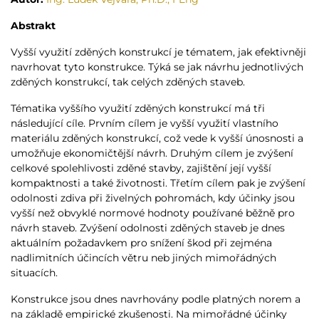
Abstrakt
Vyšší využití zděných konstrukcí je tématem, jak efektivněji
navrhovat tyto konstrukce. Týká se jak návrhu jednotlivých
zděných konstrukcí, tak celých zděných staveb.
Tématika vyššího využití zděných konstrukcí má tři
následující cíle. Prvním cílem je vyšší využití vlastního
materiálu zděných konstrukcí, což vede k vyšší únosnosti a
umožňuje ekonomičtější návrh. Druhým cílem je zvýšení
celkové spolehlivosti zděné stavby, zajištění její vyšší
kompaktnosti a také životnosti. Třetím cílem pak je zvýšení
odolnosti zdiva při živelných pohromách, kdy účinky jsou
vyšší než obvyklé normové hodnoty používané běžně pro
návrh staveb. Zvýšení odolnosti zděných staveb je dnes
aktuálním požadavkem pro snížení škod při zejména
nadlimitních účincích větru neb jiných mimořádných
situacích.
Konstrukce jsou dnes navrhovány podle platných norem a
na základě empirické zkušenosti. Na mimořádné účinky