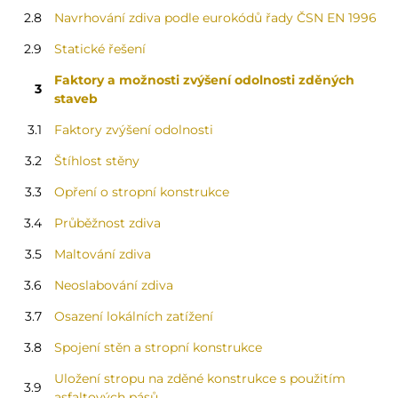
2.8
Navrhování zdiva podle eurokódů řady ČSN EN 1996
2.9
Statické řešení
Faktory a možnosti zvýšení odolnosti zděných
3
staveb
3.1
Faktory zvýšení odolnosti
3.2
Štíhlost stěny
3.3
Opření o stropní konstrukce
3.4
Průběžnost zdiva
3.5
Maltování zdiva
3.6
Neoslabování zdiva
3.7
Osazení lokálních zatížení
3.8
Spojení stěn a stropní konstrukce
Uložení stropu na zděné konstrukce s použitím
3.9
asfaltových pásů