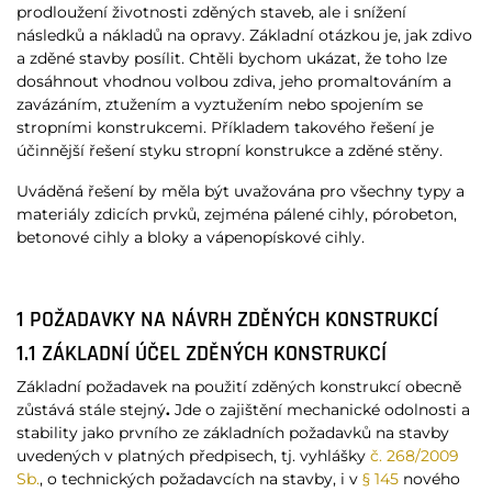
prodloužení životnosti zděných staveb, ale i snížení
následků a nákladů na opravy. Základní otázkou je, jak zdivo
a zděné stavby posílit. Chtěli bychom ukázat, že toho lze
dosáhnout vhodnou volbou zdiva, jeho promaltováním a
zavázáním, ztužením a vyztužením nebo spojením se
stropními konstrukcemi. Příkladem takového řešení je
účinnější řešení styku stropní konstrukce a zděné stěny.
Uváděná řešení by měla být uvažována pro všechny typy a
materiály zdicích prvků, zejména pálené cihly, pórobeton,
betonové cihly a bloky a vápenopískové cihly.
1 POŽADAVKY NA NÁVRH ZDĚNÝCH KONSTRUKCÍ
1.1 ZÁKLADNÍ ÚČEL ZDĚNÝCH KONSTRUKCÍ
Základní požadavek na použití zděných konstrukcí obecně
zůstává stále stejný
.
Jde o zajištění mechanické odolnosti a
stability jako prvního ze základních požadavků na stavby
uvedených v platných předpisech, tj. vyhlášky
č. 268/2009
Sb.
, o technických požadavcích na stavby, i v
§ 145
nového