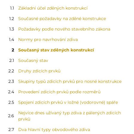
1.1
Základní účel zděných konstrukcí
1.2
Současné požadavky na zděné konstrukce
1.3
Požadavky podle nového stavebního zákona
1.4
Normy pro navrhování zdiva
2
Současný stav zděných konstrukcí
2.1
Současný stav
2.2
Druhy zdicích prvků
2.3
Skupiny typů zdicích prvků pro nosné konstrukce
2.4
Provedení zdicích prvků podle rozměrů
2.5
Spojení zdicích prvků v ložné (vodorovné) spáře
Nejvíce dnes užívaný typ zdiva z pálených zdicích
2.6
prvků
2.7
Dva hlavní typy obvodového zdiva