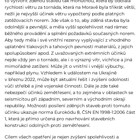
to vytvořit zděnou stavbu tak mohutnou, která by odolala
rychlosti větru za tornáda, která na Moravě byla třikrát větší,
nežli je nejvyšší účinek větru vypočtený podle platných
zatěžovacích norem. Jde však o to, aby zděná stavba byla
odolnější a pevnější, a měla vyšší spolehlivost nad rámec
běžného provádění a splnění požadavků současných norem.
Aby tedy měla i své vnitřní rezervy vyplývající z vhodného
uplatnění tlakových a tahových pevností materiálů, z jejich
spolupůsobení apod. Z uvažovaných extrémních účinků
nejde vždy jen o tornádo, ale i o výrazný vítr, vichřice a jiná
mimořádné zatížení. Může jít o vnitřní i vnější výbuchy,
například plynu. Vzhledem k událostem na Ukrajině
v březnu 2022, může být aktuální řešit i zvýšení odolnosti
vůči střelbě a jiné vojenské činnosti. Dále je zde také
nebezpečí účinků zemětřesení, a to zejména v oblastech se
seismicitou při západním, severním a východním okraji
republiky. Možnosti posílení zděných staveb proti tomuto
účinku ukazuje norma Eurokódu 8, ČSN EN 1998-1:2006 část
1, která je přímo určená pro navrhování stavebních
konstrukcí odolných proti zemětřesení.
Cílem všech opatření je nejen zvýšení spolehlivosti a