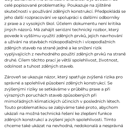
celé popisované problematiky. Poukazuje na zjištěné
skutečnosti v používání zděných konstrukcí. Předpokládá se
jeho další rozpracování ve spolupráci s dalšími odborníky
z praxe a z vysokých škol. Účelem dokumentu není kritika
jiných názorů. Má zahájit seriózní technický rozbor, který
povede k vyššímu využití zděných prvků, jejich navrhování
a užívání na stavbách nízkopodlažních i vícepodlažních
zděných staveb na straně jedné a ke snížení rizik
vyplývajících z nevhodného použití zděných prvků na straně
druhé. Cílem těchto prací je větší spolehlivost, životnost,
odolnost a tuhost zděných staveb.
Zároveň se ukazuje názor, který spatřuje zvýšená rizika pro
správné a spolehlivé působení zděných konstrukcí. Se
zvýšenými riziky se setkáváme v průběhu praxe a při
výrazných poruchách staveb způsobených při
mimořádných klimatických účincích v posledních létech.
Touto problematikou se zabýváme také proto, abychom
ukázali na možná technická řešení ke zlepšení funkce
zděných konstrukcí a zvýšení jejich spolehlivosti. Tímto
chceme také ukázat na nevhodná, nedokonalá a nesprávná