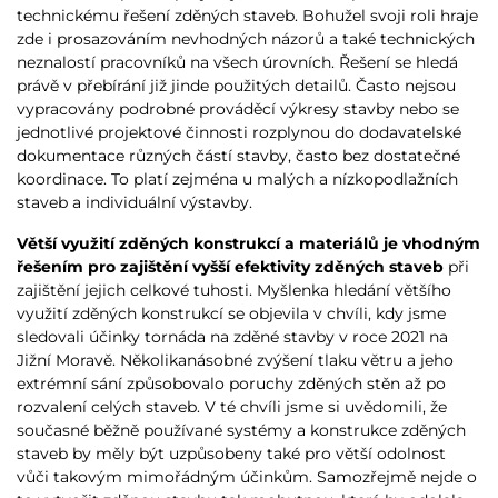
technickému řešení zděných staveb. Bohužel svoji roli hraje
zde i prosazováním nevhodných názorů a také technických
neznalostí pracovníků na všech úrovních. Řešení se hledá
právě v přebírání již jinde použitých detailů. Často nejsou
vypracovány podrobné prováděcí výkresy stavby nebo se
jednotlivé projektové činnosti rozplynou do dodavatelské
dokumentace různých částí stavby, často bez dostatečné
koordinace. To platí zejména u malých a nízkopodlažních
staveb a individuální výstavby.
Větší využití zděných konstrukcí a materiálů je vhodným
řešením pro zajištění vyšší efektivity zděných staveb
při
zajištění jejich celkové tuhosti. Myšlenka hledání většího
využití zděných konstrukcí se objevila v chvíli, kdy jsme
sledovali účinky tornáda na zděné stavby v roce 2021 na
Jižní Moravě. Několikanásobné zvýšení tlaku větru a jeho
extrémní sání způsobovalo poruchy zděných stěn až po
rozvalení celých staveb. V té chvíli jsme si uvědomili, že
současné běžně používané systémy a konstrukce zděných
staveb by měly být uzpůsobeny také pro větší odolnost
vůči takovým mimořádným účinkům. Samozřejmě nejde o