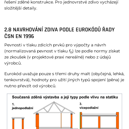
řešení zděné konstrukce. Pro jednovrstvé zdivo vycházejí
složitější detaily.
2.8 NAVRHOVÁNÍ ZDIVA PODLE EUROKÓDŮ ŘADY
ČSN EN 1996
Pevnosti v tlaku zdicích prvků pro výpočty a návrh
(normalizovaná pevnost v tlaku
f
) lze podle normy získat
b
ze zkoušek (v projektové praxi nereálné) nebo z údajů
výrobců.
Eurokód uvažuje pouze s třemi druhy malt (obyčejná, lehká,
tenkovrstvá), hodnoty pro užití jiných typů spojení (pěna) je
nutno převzít od výrobců.