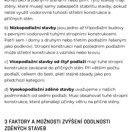
konstrukcí a zděnými stěnami nebo pilíři. Tyto stavby mají
stěny, které musejí samy zabezpečit stabilitu stavby, pokud
nelze využít vodorovné tuhosti střešní konstrukce a
příčných stěn.
b)
Nízkopodlažní stavby
jsou jedno až třípodlažní budovy
s pevnými vodorovně tuhými stropními konstrukcemi.
Patří sem i domy s druhým nebo třetím podlažím řešeným
jako podkroví. Stropní konstrukci nad posledním podlažím
může střešní konstrukce z vazníků nebo krovu.
c)
Vícepodlažní stavby od čtyř podlaží
mají tuhé stropní
konstrukce zavázané do příčných stěn. Při větším počtu
podlaží, celkem do šesti, platí stejné zásady jako pro
předchozí kategorii.
d)
Vysokopodlažní zděné stavby
uvažujeme v našich
podmínkách od sedmi podlaží. Musí obsahovat tuhé stropní
konstrukce, které přenášejí účinky větru na příčné stěny.
3 FAKTORY A MOŽNOSTI ZVÝŠENÍ ODOLNOSTI
ZDĚNÝCH STAVEB