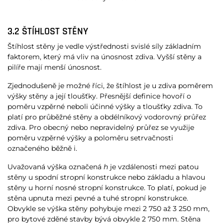
3.2 ŠTÍHLOST STĚNY
Štíhlost stěny je vedle výstřednosti svislé síly základním
faktorem, který má vliv na únosnost zdiva. Vyšší stěny a
pilíře mají menší únosnost.
Zjednodušeně je možné říci, že štíhlost je u zdiva poměrem
výšky stěny a její tloušťky. Přesnější definice hovoří o
poměru vzpěrné neboli účinné výšky a tloušťky zdiva. To
platí pro průběžné stěny a obdélníkový vodorovný průřez
zdiva. Pro obecný nebo nepravidelný průřez se využije
poměru vzpěrné výšky a poloměru setrvačnosti
označeného běžně i.
Uvažovaná výška označená
h
je vzdálenosti mezi patou
stěny u spodní stropní konstrukce nebo základu a hlavou
stěny u horní nosné stropní konstrukce. To platí, pokud je
stěna upnuta mezi pevné a tuhé stropní konstrukce.
Obvykle se výška stěny pohybuje mezi 2 750 až 3 250 mm,
pro bytové zděné stavby bývá obvykle 2 750 mm. Stěna