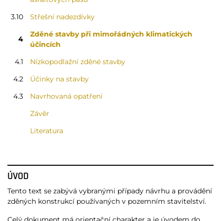
3.10
Střešní nadezdívky
Zděné stavby při mimořádných klimatických
4
účincích
4.1
Nízkopodlažní zděné stavby
4.2
Účinky na stavby
4.3
Navrhovaná opatření
Závěr
Literatura
ÚVOD
Tento text se zabývá vybranými případy návrhu a provádění
zděných konstrukcí používaných v pozemním stavitelství.
Celý dokument má orientační charakter a je úvodem do