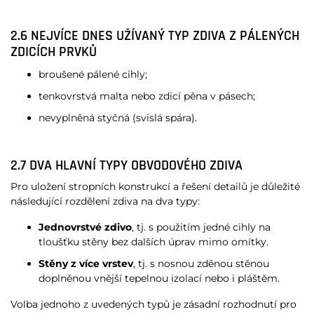
2.6 NEJVÍCE DNES UŽÍVANÝ TYP ZDIVA Z PÁLENÝCH
ZDICÍCH PRVKŮ
broušené pálené cihly;
tenkovrstvá malta nebo zdicí pěna v pásech;
nevyplněná styčná (svislá spára).
2.7 DVA HLAVNÍ TYPY OBVODOVÉHO ZDIVA
Pro uložení stropních konstrukcí a řešení detailů je důležité
následující rozdělení zdiva na dva typy:
Jednovrstvé zdivo
, tj. s použitím jedné cihly na
tloušťku stěny bez dalších úprav mimo omítky.
Stěny
z více vrstev
, tj. s nosnou zděnou stěnou
doplněnou vnější tepelnou izolací nebo i pláštěm.
Volba jednoho z uvedených typů je zásadní rozhodnutí pro