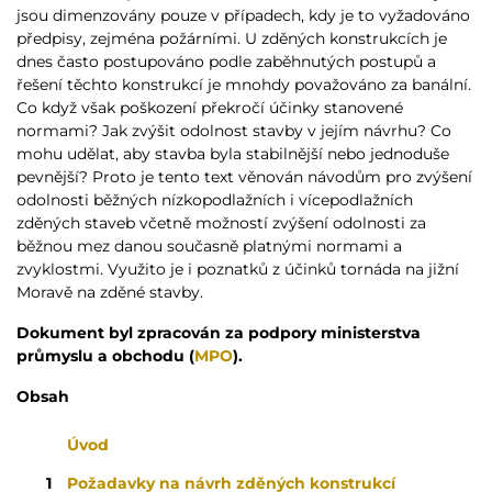
jsou dimenzovány pouze v případech, kdy je to vyžadováno
předpisy, zejména požárními. U zděných konstrukcích je
dnes často postupováno podle zaběhnutých postupů a
řešení těchto konstrukcí je mnohdy považováno za banální.
Co když však poškození překročí účinky stanovené
normami? Jak zvýšit odolnost stavby v jejím návrhu? Co
mohu udělat, aby stavba byla stabilnější nebo jednoduše
pevnější? Proto je tento text věnován návodům pro zvýšení
odolnosti běžných nízkopodlažních i vícepodlažních
zděných staveb včetně možností zvýšení odolnosti za
běžnou mez danou současně platnými normami a
zvyklostmi. Využito je i poznatků z účinků tornáda na jižní
Moravě na zděné stavby.
Dokument byl zpracován za podpory ministerstva
průmyslu a obchodu (
MPO
).
Obsah
Úvod
1
Požadavky na návrh zděných konstrukcí