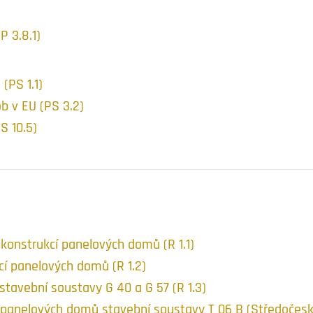
P 3.8.1)
(PS 1.1)
b v EU (PS 3.2)
S 10.5)
konstrukcí panelových domů (R 1.1)
í panelových domů (R 1.2)
avební soustavy G 40 a G 57 (R 1.3)
anelových domů stavební soustavy T 06 B (Středočeská 