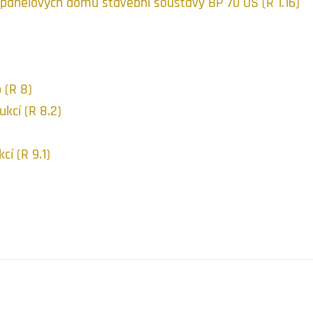
panelových domů stavební soustavy BP 70 OS (R 1.16)
 (R 8)
ukcí (R 8.2)
cí (R 9.1)