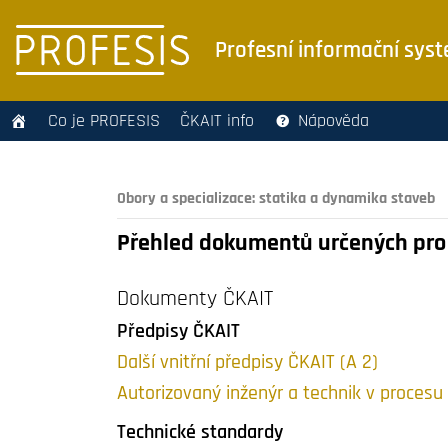
Profesní informační sys
Co je PROFESIS
ČKAIT info
Nápověda
Obory a specializace:
statika a dynamika staveb
Přehled dokumentů určených pro 
Dokumenty ČKAIT
Předpisy ČKAIT
Další vnitřní předpisy ČKAIT (A 2)
Autorizovaný inženýr a technik v procesu 
Technické standardy