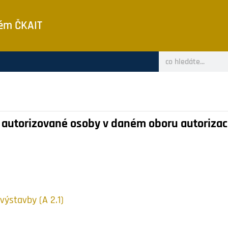
tém ČKAIT
autorizované osoby v daném oboru autorizace
výstavby (A 2.1)