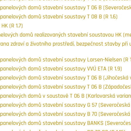
anelových domů stavební soustavy T 06 B (Severočeská 
panelových domů stavební soustavy T 08 B (R 1.6)
HK (R 1.7)
lových domů realizovaných stavební soustavou HK (mecha
ana zdraví a životního prostředí, bezpečnost stavby při 
panelových domů stavební soustavy Larsen-Nielsen (R 1
panelových domů stavební soustavy VVÚ ETA (R 1.9)
anelových domů stavební soustavy T 06 B (Jihočeská va
anelových domů stavební soustavy T 06 B (Západočeská 
anelových domů v soustavě T 06 B (Karlovarská varianta
anelových domů stavební soustavy G 57 (Severočeská va
anelových domů stavební soustavy B 70 (Severočeská va
panelových domů stavební soustavy BANKS (Severočeská