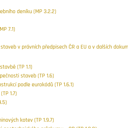
ebního deníku (MP 3.2.2)
MP 7.1)
taveb v právních předpisech ČR a EU a v dalších doku
tavbě (TP 1.1)
pečnosti staveb (TP 1.6)
trukcí podle eurokódů (TP 1.6.1)
(TP 1.7)
.5)
inových kotev (TP 1.9.7)