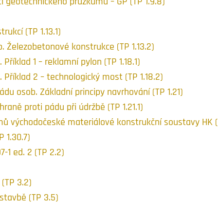
ti geotechnického průzkumu – GP (TP 1.9.8)
ukcí (TP 1.13.1)
. Železobetonové konstrukce (TP 1.13.2)
Příklad 1 – reklamní pylon (TP 1.18.1)
 Příklad 2 – technologický most (TP 1.18.2)
du osob. Základní principy navrhování (TP 1.21)
hraně proti pádu při údržbě (TP 1.21.1)
ů východočeské materiálové konstrukční soustavy HK (T
 1.30.7)
-1 ed. 2 (TP 2.2)
 (TP 3.2)
ýstavbě (TP 3.5)