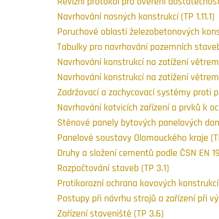
Revizní protokol pro ověření dostatečnos
Navrhování nosných konstrukcí (TP 1.11.1)
Poruchové oblasti železobetonových konstr
Tabulky pro navrhování pozemních staveb
Navrhování konstrukcí na zatížení větrem. 
Navrhování konstrukcí na zatížení větrem.
Zadržovací a zachycovací systémy proti pá
Navrhování kotvicích zařízení a prvků k oc
Stěnové panely bytových panelových dom
Panelové soustavy Olomouckého kraje (TP
Druhy a složení cementů podle ČSN EN 197
Rozpočtování staveb (TP 3.1)
Protikorozní ochrana kovových konstrukcí
Postupy při návrhu strojů a zařízení při v
Zařízení staveniště (TP 3.6)