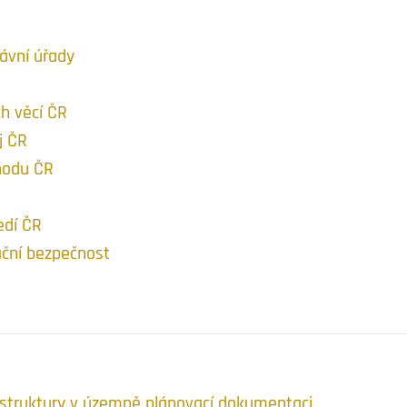
ávní úřady
h věcí ČR
j ČR
hodu ČR
edí ČR
ační bezpečnost
struktury v územně plánovací dokumentaci