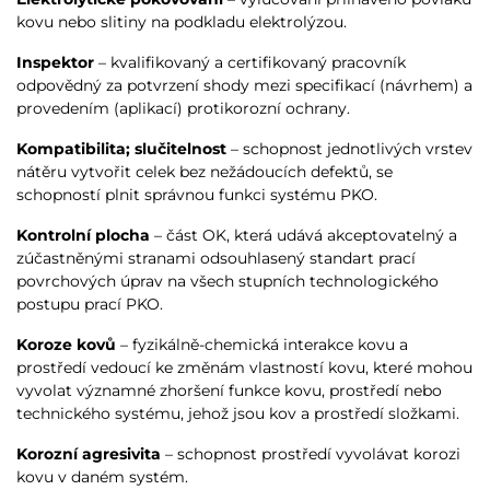
kovu nebo slitiny na podkladu elektrolýzou.
Inspektor
– kvalifikovaný a certifikovaný pracovník
odpovědný za potvrzení shody mezi specifikací (návrhem) a
provedením (aplikací) protikorozní ochrany.
Kompatibilita; slučitelnost
– schopnost jednotlivých vrstev
nátěru vytvořit celek bez nežádoucích defektů, se
schopností plnit správnou funkci systému PKO.
Kontrolní plocha
– část OK, která udává akceptovatelný a
zúčastněnými stranami odsouhlasený standart prací
povrchových úprav na všech stupních technologického
postupu prací PKO.
Koroze kovů
– fyzikálně-chemická interakce kovu a
prostředí vedoucí ke změnám vlastností kovu, které mohou
vyvolat významné zhoršení funkce kovu, prostředí nebo
technického systému, jehož jsou kov a prostředí složkami.
Korozní agresivita
– schopnost prostředí vyvolávat korozi
kovu v daném systém.