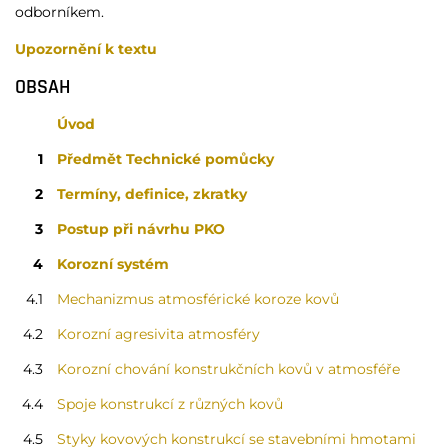
odborníkem.
Upozornění k textu
OBSAH
Úvod
1
Předmět Technické pomůcky
2
Termíny, definice, zkratky
3
Postup při návrhu PKO
4
Korozní systém
4.1
Mechanizmus atmosférické koroze kovů
4.2
Korozní agresivita atmosféry
4.3
Korozní chování konstrukčních kovů v atmosféře
4.4
Spoje konstrukcí z různých kovů
4.5
Styky kovových konstrukcí se stavebními hmotami