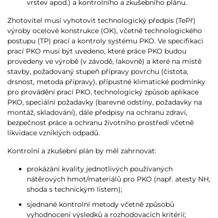
vrstev apod.) a kontrolního a zkušebního plánu.
Zhotovitel musí vyhotovit technologický předpis (TePř)
výroby ocelové konstrukce (OK), včetně technologického
postupu (TP) prací a kontroly systému PKO. Ve specifikaci
prací PKO musí být uvedeno, které práce PKO budou
provedeny ve výrobě (v závodě, lakovně) a které na místě
stavby, požadovaný stupeň přípravy povrchu (čistota,
drsnost, metoda přípravy), přípustné klimatické podmínky
pro provádění prací PKO, technologický způsob aplikace
PKO, speciální požadavky (barevné odstíny, požadavky na
montáž, skladování), dále předpisy na ochranu zdraví,
bezpečnost práce a ochranu životního prostředí včetně
likvidace vzniklých odpadů.
Kontrolní a zkušební plán by měl zahrnovat:
prokázání kvality jednotlivých používaných
nátěrových hmot/materiálů pro PKO (např. atesty NH,
shoda s technickým listem);
sjednané kontrolní metody včetně způsobů
vyhodnocení výsledků a rozhodovacích kritérií;