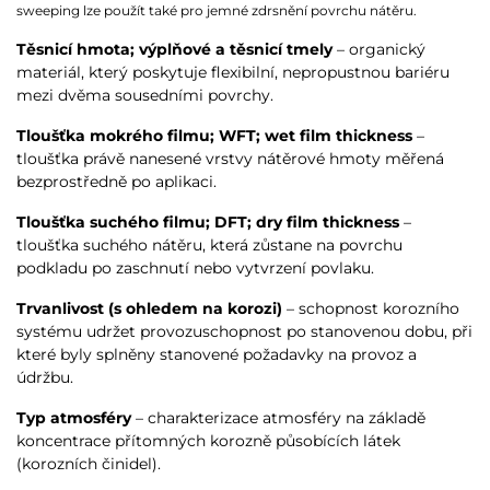
sweeping lze použít také pro jemné zdrsnění povrchu nátěru.
Těsnicí hmota; výplňové a těsnicí tmely
– organický
materiál, který poskytuje flexibilní, nepropustnou bariéru
mezi dvěma sousedními povrchy.
Tloušťka mokrého filmu; WFT; wet film thickness
–
tloušťka právě nanesené vrstvy nátěrové hmoty měřená
bezprostředně po aplikaci.
Tloušťka suchého filmu; DFT; dry film thickness
–
tloušťka suchého nátěru, která zůstane na povrchu
podkladu po zaschnutí nebo vytvrzení povlaku.
Trvanlivost (s ohledem na korozi)
– schopnost korozního
systému udržet provozuschopnost po stanovenou dobu, při
které byly splněny stanovené požadavky na provoz a
údržbu.
Typ atmosféry
– charakterizace atmosféry na základě
koncentrace přítomných korozně působících látek
(korozních činidel).