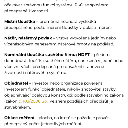
očekávat správnou funkci systému PKO se splněním
předepsané životnosti.
Místní tloušťka
– průměrná hodnota výsledků
předepsaného počtu měření tloušťky v oblasti měření.
Nátěr, nátěrový povlak
– vrstva vytvořená jedním nebo
vícenásobným nanesením nátěrové hmoty na podklad.
Nominální tloušťka suchého filmu; NDFT
– předem
dohodnutá tloušťka suchého nátěru, nanesená v jedné nebo
více vrstvách, předepsaná pro dosažení stanovené
životnosti nátěrového systému.
Objednatel
– investor nebo organizace pověřená
investorem funkcí objednatele, nikoliv zhotovitel stavby,
objednávající ocelovou konstrukci; podle stavebního zákona
(zákon
č. 183/2006 Sb.
, ve znění pozdějších předpisů) je
stavebníkem.
Oblast měření
– plocha, na které se požaduje provést
předepsaný počet jednotlivých měření.