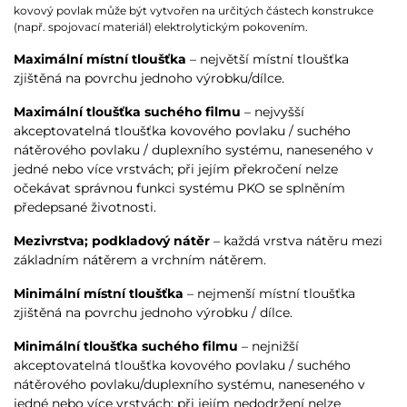
kovový povlak může být vytvořen na určitých částech konstrukce
(např. spojovací materiál) elektrolytickým pokovením.
Maximální místní tloušťka
– největší místní tloušťka
zjištěná na povrchu jednoho výrobku/dílce.
Maximální tloušťka suchého filmu
– nejvyšší
akceptovatelná tloušťka kovového povlaku / suchého
nátěrového povlaku / duplexního systému, naneseného v
jedné nebo více vrstvách; při jejím překročení nelze
očekávat správnou funkci systému PKO se splněním
předepsané životnosti.
Mezivrstva; podkladový nátěr
– každá vrstva nátěru mezi
základním nátěrem a vrchním nátěrem.
Minimální místní tloušťka
– nejmenší místní tloušťka
zjištěná na povrchu jednoho výrobku / dílce.
Minimální tloušťka suchého filmu
– nejnižší
akceptovatelná tloušťka kovového povlaku / suchého
nátěrového povlaku/duplexního systému, naneseného v
jedné nebo více vrstvách; při jejím nedodržení nelze