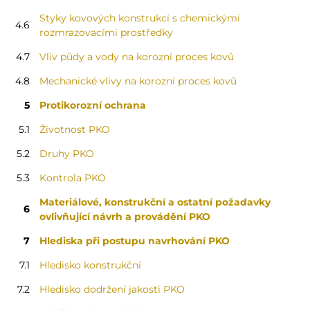
Styky kovových konstrukcí s chemickými
4.6
rozmrazovacími prostředky
4.7
Vliv půdy a vody na korozní proces kovů
4.8
Mechanické vlivy na korozní proces kovů
5
Protikorozní ochrana
5.1
Životnost PKO
5.2
Druhy PKO
5.3
Kontrola PKO
Materiálové, konstrukční a ostatní požadavky
6
ovlivňující návrh a provádění PKO
7
Hlediska při postupu navrhování PKO
7.1
Hledisko konstrukční
7.2
Hledisko dodržení jakosti PKO