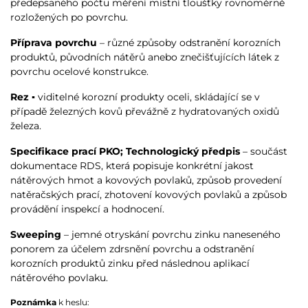
předepsaného počtu měření místní tloušťky rovnoměrně
rozložených po povrchu.
Příprava povrchu
– různé způsoby odstranění korozních
produktů, původních nátěrů anebo znečišťujících látek z
povrchu ocelové konstrukce.
Rez
▪ viditelné korozní produkty oceli, skládající se v
případě železných kovů převážně z hydratovaných oxidů
železa.
Specifikace prací PKO; Technologický předpis
– součást
dokumentace RDS, která popisuje konkrétní jakost
nátěrových hmot a kovových povlaků, způsob provedení
natěračských prací, zhotovení kovových povlaků a způsob
provádění inspekcí a hodnocení.
Sweeping
– jemné otryskání povrchu zinku naneseného
ponorem za účelem zdrsnění povrchu a odstranění
korozních produktů zinku před následnou aplikací
nátěrového povlaku.
Poznámka
k heslu: