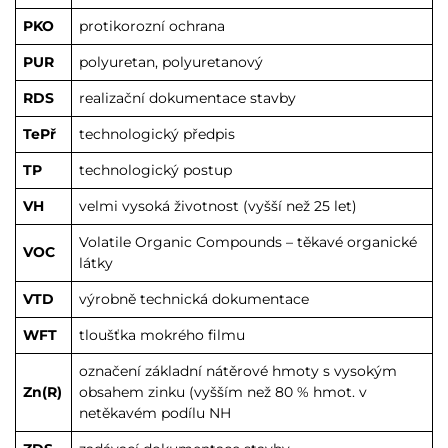
PKO
protikorozní ochrana
PUR
polyuretan, polyuretanový
RDS
realizační dokumentace stavby
TePř
technologický předpis
TP
technologický postup
VH
velmi vysoká životnost (vyšší než 25 let)
Volatile Organic Compounds – těkavé organické
VOC
látky
VTD
výrobně technická dokumentace
WFT
tloušťka mokrého filmu
označení základní nátěrové hmoty s vysokým
Zn(R)
obsahem zinku (vyšším než 80 % hmot. v
netěkavém podílu NH