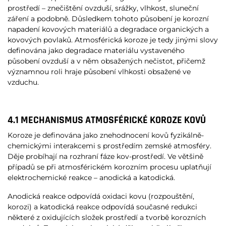
prostředí – znečištění ovzduší, srážky, vlhkost, sluneční
záření a podobně. Důsledkem tohoto působení je korozní
napadení kovových materiálů a degradace organických a
kovových povlaků. Atmosférická koroze je tedy jinými slovy
definována jako degradace materiálu vystaveného
působení ovzduší a v něm obsažených nečistot, přičemž
významnou roli hraje působení vlhkosti obsažené ve
vzduchu.
4.1 MECHANISMUS ATMOSFÉRICKÉ KOROZE KOVŮ
Koroze je definována jako znehodnocení kovů fyzikálně-
chemickými interakcemi s prostředím zemské atmosféry.
Děje probíhají na rozhraní fáze kov-prostředí. Ve většině
případů se při atmosférickém korozním procesu uplatňují
elektrochemické reakce – anodická a katodická.
Anodická reakce odpovídá oxidaci kovu (rozpouštění,
korozi) a katodická reakce odpovídá současné redukci
některé z oxidujících složek prostředí a tvorbě korozních