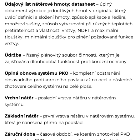
Údajový list nátěrové hmoty; datasheet
– úplný
dokument výrobce jednotlivých hmot v originálu, který
uvádí definici a složení hmoty, způsob aplikace a ředění,
množství sušiny, způsob vytvrzování při různých teplotách,
přetíratelnost a vlastnosti vrstvy, NDFT a maximální
tloušťky, minimální tloušťky pro plnění požadované funkce
vrstvy.
Údržba
– řízený plánovitý soubor činností, kterým je
zajišťována dlouhodobá funkčnost protikorozní ochrany.
Úplná obnova systému PKO
– kompletní odstranění
dosavadního protikorozního povlaku až na ocel a následné
zhotovení celého systému na celé ploše.
Vrchní nátěr
– poslední vrstva nátěru v nátěrovém
systému.
Základní nátěr
– první vrstva nátěru v nátěrovém systému,
která je nanesena přímo na podklad.
Záruční doba
– časové období, ve kterém zhotovitel PKO