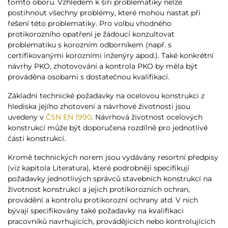
tomto oboru. Vzhledem k šíři problematiky nelze
postihnout všechny problémy, které mohou nastat při
řešení této problematiky. Pro volbu vhodného
protikorozního opatření je žádoucí konzultovat
problematiku s korozním odborníkem (např. s
certifikovanými korozními inženýry apod.). Také konkrétní
návrhy PKO, zhotovování a kontrola PKO by měla být
prováděna osobami s dostatečnou kvalifikací.
Základní technické požadavky na ocelovou konstrukci z
hlediska jejího zhotovení a návrhové životnosti jsou
uvedeny v
ČSN EN 1990
. Návrhová životnost ocelových
konstrukcí může být doporučena rozdílně pro jednotlivé
části konstrukcí.
Kromě technických norem jsou vydávány resortní předpisy
(viz kapitola Literatura), které podrobněji specifikují
požadavky jednotlivých správců stavebních konstrukcí na
životnost konstrukcí a jejich protikorozních ochran,
provádění a kontrolu protikorozní ochrany atd. V nich
bývají specifikovány také požadavky na kvalifikaci
pracovníků navrhujících, provádějících nebo kontrolujících