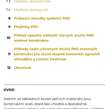
7.3
Hledisko ekonomické
7.4
Hledisko ekologické
8
Průkazní zkoušky systémů PKO
9
Přejímky PKO
Příklad výpočtu nákladů různých druhů PKO
10
ocelové konstrukce
Příklady často užívaných druhů PKO ocelových
11
konstrukcí pro různé stupně korozních agresivit
atmosféry a různou životnost
12
Literatura
ÚVOD
Jedním ze základních konstrukčních materiálů jsou
konstrukční oceli, které bez vhodné a dostatečné
protikorozní ochrany při vystavení atmosférickým a dalším