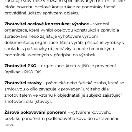
zaručuje stav PKO v rozsahu specifikovaných kritérií v celé
ploše povrchu ocelové konstrukce za podmínky řádně
prováděné údržby správcem objektu.
Zhotovitel ocelové konstrukce; výrobce
– výrobní
organizace, která vyrábí ocelovou konstrukci a zpravidla
zpracovává nebo zajišťuje vyhotovení výrobní
dokumentace; organizace, která vyrábí příslušné výrobky v
souladu s požadavky objednávky a podle technických
podmínek uvedených v předpisu na výrobek.
Zhotovitel PKO
– organizace, která zajišťuje provedení
(aplikaci) PKO OK.
Zhotovitel stavby
– právnická nebo fyzická osoba, která se
smlouvou o dílo zavazuje k provedení určitého díla;
zhotovitelem ve vztahu k objednateli je subjekt zajišťující
zhotovení díla (stavby).
Žárové pokovování ponorem
– vytváření kovového
povlaku ponořením podkladového kovu do roztaveného
kovu.