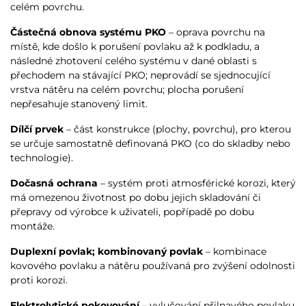
celém povrchu.
Částečná obnova systému PKO
– oprava povrchu na
místě, kde došlo k porušení povlaku až k podkladu, a
následné zhotovení celého systému v dané oblasti s
přechodem na stávající PKO; neprovádí se sjednocující
vrstva nátěru na celém povrchu; plocha porušení
nepřesahuje stanovený limit.
Dílčí prvek
– část konstrukce (plochy, povrchu), pro kterou
se určuje samostatně definovaná PKO (co do skladby nebo
technologie).
Dočasná ochrana
– systém proti atmosférické korozi, který
má omezenou životnost po dobu jejich skladování či
přepravy od výrobce k uživateli, popřípadě po dobu
montáže.
Duplexní povlak; kombinovaný povlak
– kombinace
kovového povlaku a nátěru používaná pro zvýšení odolnosti
proti korozi.
Elektrolytické pokovování
– vylučování přilnavého povlaku