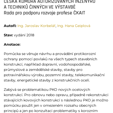
ČESKÁ KOMORA AUTORIZOVANÝCH INŽENÝRŮ
A TECHNIKŮ ČINNÝCH VE VÝSTAVBĚ
Rada pro podporu rozvoje profese ČKAIT
Autoři:
Ing. Jaroslav Korbelář
,
Ing. Hana Geiplová
Stav:
vydání 2018
Anotace:
Pomůcka se věnuje návrhu a provádění protikorozní
ochrany pomocí povlaků na všech typech stavebních
konstrukcí, například dopravní, vodohospodářské,
průmyslové a zemědělské stavby, stavby pro
potravinářskou výrobu, pozemní stavby, telekomunikační
stavby, energetické stavby z konstrukčních ocelí.
Zabývá se problematikou PKO nových ocelových
konstrukcí. Pro obnovu nebo opravu, případně rekonstrukci
stávajících kovových konstrukcí s následnou PKO je možno
pomůcku použít jen v omezeném rozsahu obecných
principů a jen po konzultaci problematiky s korozním