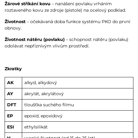
Žárové stříkání kovu
– nanášení povlaku vrháním
roztaveného kovu ze zdroje (pistole) na ocelový podklad.
Životnost
– očekávaná doba funkce systému PKO do první
obnovy.
Životnost nátěru (povlaku)
– schopnost nátěru (povlaku)
odolávat nepříznivým vlivům prostředí.
Zkratky
AK
alkyd, alkydový
AY
akrylát, akrylátový
DFT
tloušťka suchého filmu
EP
epoxid, epoxidový
ESI
ethylsilikát
H
vysoká životnost (od 15 do 25 let)