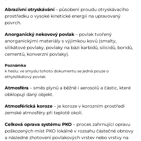
Abrazivní otryskávání
– působení proudu otryskávacího
prostředku o vysoké kinetické energii na upravovaný
povrch.
Anorganický nekovový povlak
– povlak tvořený
anorganickými materiály s výjimkou kovů (smalty,
silikátové povlaky, povlaky na bázi karbidů, silicidů, boridů,
cementů, konverzní povlaky).
Poznámka
:
k heslu: ve smyslu tohoto dokumentu se jedná pouze o
ethylsilikátový povlak.
Atmosféra
– směs plynů a běžně i aerosolů a částic, které
obklopují daný objekt.
Atmosférická koroze
– je koroze v korozním prostředí
zemské atmosféry při teplotě okolí.
Celková oprava systému PKO
– proces zahrnující opravu
poškozených míst PKO lokálně v rozsahu částečné obnovy
a následné zhotovení povlakových vrstev nebo vrstvy na