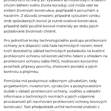
vlivům během svého života korodují, což může vést ke
snížení životnosti konstrukce, popřípadě k poruchám a
haváriím. Z důvodů omezení, případně vyloučení vzniku
ztrát způsobených korozí je nutné ocelové konstrukce,
případně další použité kovové materiály po dobu jejich
požadované životnosti chránit.
Pro jednotlivé kroky technologického postupu protikorozní
ochrany je k dispozici celá řada technických norem, které
tvoří dostatečný základ technických požadavků na kvalitní
protikorozní ochranu od konstrukčního řešení s ohledem na
protikorozní ochranu (dále PKO), hodnocení korozního
prostředí, přípravy povrchu, zhotovení povlaků a jejich
kontrolu a přejímku.
Pomůcka má poskytnout odborným uživatelům, tedy
projektantům, investorům, výrobcům a poskytovatelům
služeb v oblasti protikorozní ochrany, vodítko a základní
informace o technických normách a jejich vzájemné
provázanosti při navrhování protikorozní ochrany kovových
konstrukcí. Text předpokládá určité technické znalosti v