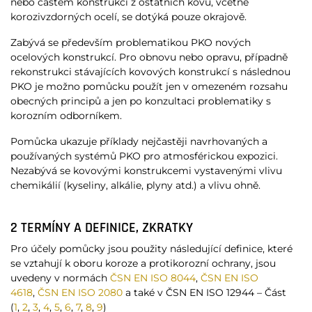
nebo částem konstrukcí z ostatních kovů, včetně
korozivzdorných ocelí, se dotýká pouze okrajově.
Zabývá se především problematikou PKO nových
ocelových konstrukcí. Pro obnovu nebo opravu, případně
rekonstrukci stávajících kovových konstrukcí s následnou
PKO je možno pomůcku použít jen v omezeném rozsahu
obecných principů a jen po konzultaci problematiky s
korozním odborníkem.
Pomůcka ukazuje příklady nejčastěji navrhovaných a
používaných systémů PKO pro atmosférickou expozici.
Nezabývá se kovovými konstrukcemi vystavenými vlivu
chemikálií (kyseliny, alkálie, plyny atd.) a vlivu ohně.
2 TERMÍNY A DEFINICE, ZKRATKY
Pro účely pomůcky jsou použity následující definice, které
se vztahují k oboru koroze a protikorozní ochrany, jsou
uvedeny v normách
ČSN EN ISO 8044
,
ČSN EN ISO
4618
,
ČSN EN ISO 2080
a také v ČSN EN ISO 12944 – Část
(
1
,
2
,
3
,
4
,
5
,
6
,
7
,
8
,
9
)