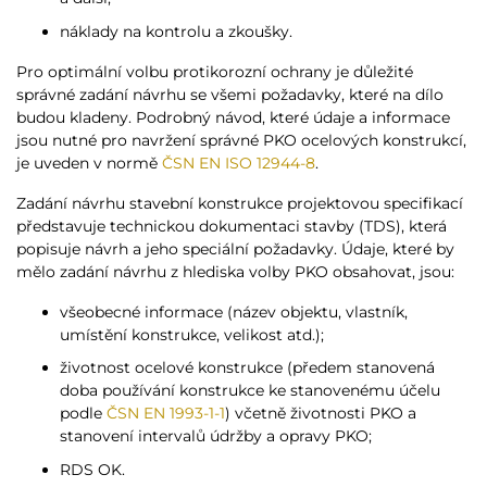
náklady na kontrolu a zkoušky.
Pro optimální volbu protikorozní ochrany je důležité
správné zadání návrhu se všemi požadavky, které na dílo
budou kladeny. Podrobný návod, které údaje a informace
jsou nutné pro navržení správné PKO ocelových konstrukcí,
je uveden v normě
ČSN EN ISO 12944-8
.
Zadání návrhu stavební konstrukce projektovou specifikací
představuje technickou dokumentaci stavby (TDS), která
popisuje návrh a jeho speciální požadavky. Údaje, které by
mělo zadání návrhu z hlediska volby PKO obsahovat, jsou:
všeobecné informace (název objektu, vlastník,
umístění konstrukce, velikost atd.);
životnost ocelové konstrukce (předem stanovená
doba používání konstrukce ke stanovenému účelu
podle
ČSN EN 1993-1-1
) včetně životnosti PKO a
stanovení intervalů údržby a opravy PKO;
RDS OK.