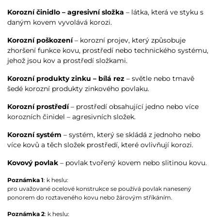
Korozní činidlo – agresivní složka
– látka, která ve styku s
daným kovem vyvolává korozi.
Korozní poškození
– korozní projev, který způsobuje
zhoršení funkce kovu, prostředí nebo technického systému,
jehož jsou kov a prostředí složkami.
Korozní produkty zinku – bílá rez
– světle nebo tmavě
šedé korozní produkty zinkového povlaku.
Korozní prostředí
– prostředí obsahující jedno nebo více
korozních činidel – agresivních složek.
Korozní systém
– systém, který se skládá z jednoho nebo
více kovů a těch složek prostředí, které ovlivňují korozi.
Kovový povlak
– povlak tvořený kovem nebo slitinou kovu.
Poznámka 1
: k heslu:
pro uvažované ocelové konstrukce se používá povlak nanesený
ponorem do roztaveného kovu nebo žárovým stříkáním.
Poznámka 2
: k heslu: