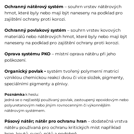
Ochranný nátěrový systém
– souhrn vrstev nátěrových
hmot, které byly nebo mají být naneseny na podklad pro
zajištění ochrany proti korozi.
Ochranný povlakový systém
– souhrn vrstev kovových
materiálů nebo nátěrových hmot, které byly nebo mají být
naneseny na podklad pro zajištění ochrany proti korozi.
Oprava systému PKO
– místní oprava nátěru při jeho
poškození.
Organický povlak
▪ systém tvořený polymerní matricí
vzniklou chemickou reakcí dvou či více složek, pigmenty,
speciálními pigmenty a plnivy.
Poznámka
k heslu:
jedná se o nejčastěji používaný povlak, zastoupený epoxidovým nebo
polyuretanovým nebo jiným rovnocenným či výkonnějším
nátěrovým systémem.
Pásový nátěr; nátěr pro ochranu hran
– dodatečná vrstva
nátěru používaná pro ochranu kritických míst například
hran, koutů, svarů, nýtů a podobně