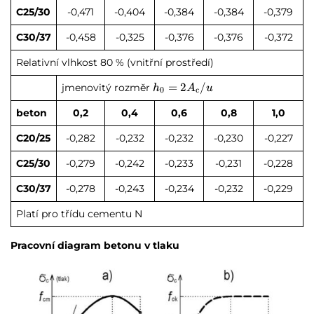
C25/30
-0,471
-0,404
-0,384
-0,384
-0,379
C30/37
-0,458
-0,325
-0,376
-0,376
-0,372
Relativní vlhkost 80 % (vnitřní prostředí)
h_0=2A_\text{c}/u
=
2
/
jmenovitý rozměr
h
A
u
0
c
beton
0,2
0,4
0,6
0,8
1,0
C20/25
-0,282
-0,232
-0,232
-0,230
-0,227
C25/30
-0,279
-0,242
-0,233
-0,231
-0,228
C30/37
-0,278
-0,243
-0,234
-0,232
-0,229
Platí pro třídu cementu N
Pracovní diagram betonu v tlaku