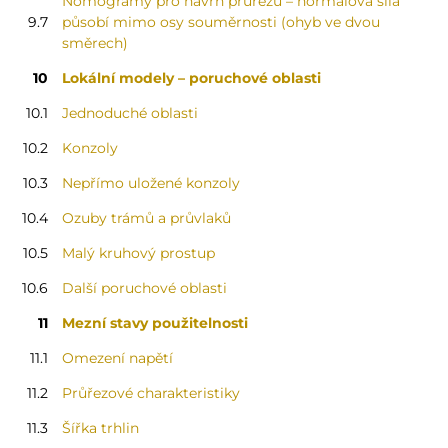
Nomogramy pro návrh průřezů – normálová síla
9.7
působí mimo osy souměrnosti (ohyb ve dvou
směrech)
10
Lokální modely – poruchové oblasti
10.1
Jednoduché oblasti
10.2
Konzoly
10.3
Nepřímo uložené konzoly
10.4
Ozuby trámů a průvlaků
10.5
Malý kruhový prostup
10.6
Další poruchové oblasti
11
Mezní stavy použitelnosti
11.1
Omezení napětí
11.2
Průřezové charakteristiky
11.3
Šířka trhlin