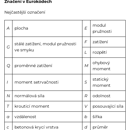
Značení v Eurokódech
Nejčastější označení
modul
A
plocha
E
pružnosti
F
zatížení
stálé zatížení, modul pružnosti
G
ve smyku
L
rozpětí
ohybový
Q
proměnné zatížení
M
moment
statický
I
moment setrvačnosti
S
moment
N
normálová síla
R
odolnost
T
krouticí moment
V
posouvající síla
a
vzdálenost
b
šířka
c
betonová krycí vrstva
d
průměr