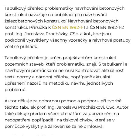
Tabulkový přehled problematiky navrhování betonových
konstrukcí navazuje na publikaci pro navrhování
železobetonových konstrukcí Navrhování betonových
konstrukcí. Příručka k
ČSN EN 1992-1-
1 a ČSN EN 1992-1-2
prof. Ing. Jaroslava Procházky, CSc. a kol., kde jsou
podrobně vysvětleny všechny vzorečky a návrhové postupy
včetně příkladů.
Tabulkový přehled je určen projektantům konstrukcí
pozemních staveb, kteří problematiku znají. S tabulkami a
návrhovými pomůckami nemusí kontrolovat aktuálnost
textu normy a národní přílohy, popřípadě aktuální
upřesnění názorů na metodiku návrhu jednotlivých
problémů.
Autor děkuje za odbornou pomoc a podporu při tvorbě
těchto tabulek prof. Ing. Jaroslavu Procházkovi, CSc. Autor
také děkuje předem všem čtenářům za upozornění na
nedopatření popřípadě i na tiskové chyby, které se v
pomůcce vyskytly a zároveň se za ně omlouvá.