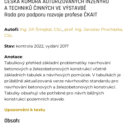
ČESKÁ KOMORA AUTORIZOVANÝCH INŽENÝRŮ
A TECHNIKŮ ČINNÝCH VE VÝSTAVBĚ
Rada pro podporu rozvoje profese ČKAIT
Autoři:
Ing. Jiří Šmejkal, CSc.
,
prof. Ing. Jaroslav Procházka,
CSc.
Stav:
kontrola 2022, vydání 2017
Anotace
:
Tabulkový přehled základní problematiky navrhování
betonových a železobetonových konstrukcí včetně
základních tabulek a návrhových pomůcek. V tabulkách je
průběžně aktualizovaná verze návrhového standardu pro
navrhování betonových a železobetonových konstrukcí.
Tabulky obsahují vše potřebné pro návrh běžných
konstrukcí pozemních staveb.
Upozornění k textu
Obsah: