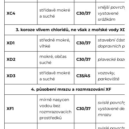
vnější povrchy
střídavě mokré
XC4
C30/37
vystavené
a suché
srážkám
3. koroze vlivem chloridů, ne však z mořské vody XD
středně mokré,
stavební části
XD1
C30/37
vlhké
dopravních plo
mokré, občas
XD2
C30/37
plavecké bazé
suché
střídavě mokré
vozovky,
XD3
C35/45
a suché
parkoviště
4. působení mrazu a rozmrazování XF
mírně nasycen
svislé povrchy
vodou bez
XF1
C30/37
vystavené dešti
rozmrazovacích
mrazu
prostředků
svislé povrchy