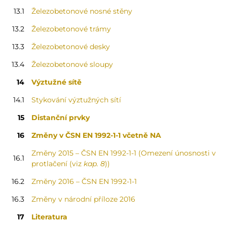
13.1
Železobetonové nosné stěny
13.2
Železobetonové trámy
13.3
Železobetonové desky
13.4
Železobetonové sloupy
14
Výztužné sítě
14.1
Stykování výztužných sítí
15
Distanční prvky
16
Změny v ČSN EN 1992-1-1 včetně NA
Změny 2015 – ČSN EN 1992-1-1 (Omezení únosnosti v
16.1
protlačení (viz
kap. 8
))
16.2
Změny 2016 – ČSN EN 1992-1-1
16.3
Změny v národní příloze 2016
17
Literatura