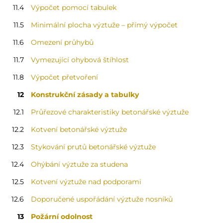
11.4
Výpočet pomocí tabulek
11.5
Minimální plocha výztuže – přímý výpočet
11.6
Omezení průhybů
11.7
Vymezující ohybová štíhlost
11.8
Výpočet přetvoření
12
Konstrukční zásady a tabulky
12.1
Průřezové charakteristiky betonářské výztuže
12.2
Kotvení betonářské výztuže
12.3
Stykování prutů betonářské výztuže
12.4
Ohýbání výztuže za studena
12.5
Kotvení výztuže nad podporami
12.6
Doporučené uspořádání výztuže nosníků
13
Požární odolnost