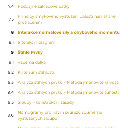
7.4
Poddajné základové patky
Principy smykového vyztužení oblasti namáhané
7.5
protlačením
8
Interakce normálové síly a ohybového momentu
8.1
Interakční diagram
9
Štíhlé Prvky
9.1
Vzpěrná délka
9.2
Kritérium štíhlosti
9.3
Analýza štíhlých prvků – Metoda jmenovité křivosti
9.4
Analýza štíhlých prvků – Metoda jmenovité tuhosti
9.5
Sloupy – konstrukční zásady
Nomogramy pro návrh průřezů souměrně
9.6
vyztužených sloupů