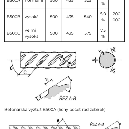
B500A
normální
500
435
525
%
5,0
200
B500B
vysoká
500
435
540
%
000
velmi
7,5
B500C
500
435
575
vysoká
%
Betonářská výztuž B500A (lichý počet řad žebírek)