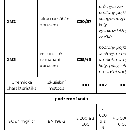
průmyslové
podlahy pojížd
silné namáhání
celogumovými
XM2
C30/37
obrusem
koly
vysokozdvižný
vozíků
podlahy pojížd
velmi silné
ocelovými neb
XM3
namáhání
C35/45
umělohmotný
obrusem
koly, pásy, silné
proudění vody
Chemická
Zkušební
XA1
XA2
XA3
charakteristika
metoda
podzemní voda
>
600
≥ 200 a ≤
> 3 000 
-2
SO
mg/litr
EN 196-2
a ≤
4
600
6 000
3