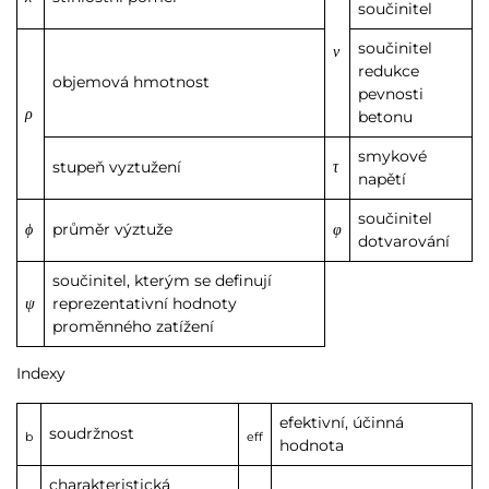
součinitel
součinitel
ν
redukce
objemová hmotnost
pevnosti
ρ
betonu
smykové
stupeň vyztužení
τ
napětí
součinitel
ϕ
průměr výztuže
φ
dotvarování
součinitel, kterým se definují
ψ
reprezentativní hodnoty
proměnného zatížení
Indexy
efektivní, účinná
soudržnost
b
eff
hodnota
charakteristická