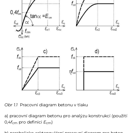
Obr 1.1
Pracovní diagram betonu v tlaku
a) pracovní diagram betonu pro analýzu konstrukcí (použití
0,4
f
pro definici
E
)
cm
cm
b) parabolicko-rektangulární pracovní diagram pro beton