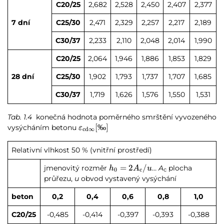
C20/25
2,682
2,528
2,450
2,407
2,377
7 dní
C25/30
2,471
2,329
2,257
2,217
2,189
C30/37
2,233
2,110
2,048
2,014
1,990
C20/25
2,064
1,946
1,886
1,853
1,829
28 dní
C25/30
1,902
1,793
1,737
1,707
1,685
C30/37
1,719
1,626
1,576
1,550
1,531
Tab. 1.4
konečná hodnota poměrného smrštění vyvozeného
\varepsilon_{\text{cd}\infty}
[
‰
]
vysýcháním betonu
ε
cd
∞
[\text{‰}]
Relativní vlhkost 50 % (vnitřní prostředí)
h_0=2A_\text{c}/u
=
2
/
jmenovitý rozměr
…
A
plocha
h
A
u
0
c
c
průřezu,
u
obvod vystavený vysýchání
beton
0,2
0,4
0,6
0,8
1,0
C20/25
-0,485
-0,414
-0,397
-0,393
-0,388