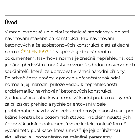
Úvod
V rámci evropské unie platí technické standardy v oblasti
navrhování stavebních konstrukcí. Pro navrhování
betonových a železobetonových konstrukcí platí základní
norma
ČSN EN 1992-1-1
s upřesňujícím národním
dokumentem. Návrhová norma je značně nepřehledná, což
je dáno především množstvím vzorců s řadou univerzálních
součinitelů, které lze upravovat v rámci národní přílohy.
Relativně časté změny, opravy a upřesnění v základní
normě a její národní příloze vedou k nepřehlednosti
problematiky navrhování betonových konstrukcí.
Zjednodušená tabulková forma základní problematiky má
za cíl získat přehled a rychlé orientování v celé
problematice navrhování železobetonových konstrukcí pro
běžné konstrukce pozemních staveb. Problém neustálých
úprav základních dokumentů vede k elektronické formě
vydání této publikace, která umožňuje její průběžnou
aktualizaci s upozorněním na měněné parametry.