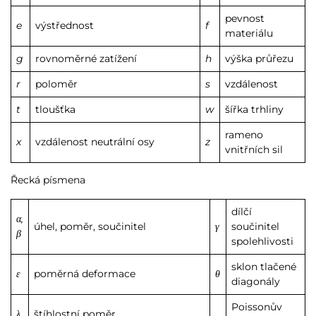
pevnost
e
výstřednost
f
materiálu
g
rovnoměrné zatížení
h
výška průřezu
r
poloměr
s
vzdálenost
t
tloušťka
w
šířka trhliny
rameno
x
vzdálenost neutrální osy
z
vnitřních sil
Řecká písmena
dílčí
α,
úhel, poměr, součinitel
γ
součinitel
β
spolehlivosti
sklon tlačené
ε
poměrná deformace
θ
diagonály
Poissonův
λ
štíhlostní poměr