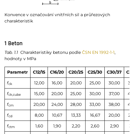
Konvence v označování vnitřních sil a průřezových
charakteristik
1 Beton
Tab. 1.1
Charakteristiky betonu podle
ČSN EN 1992-1-1
,
hodnoty v MPa
Parametr
C12/15
C16/20
C20/25
C25/30
C30/37
C35
f
12,00
16,00
20,00
25,00
30,00
35
ck
f
15,00
20,00
25,00
30,00
37,00
45
ck,cube
f
20,00
24,00
28,00
33,00
38,00
43
cm
f
8,00
10,67
13,33
16,67
20,00
23
cd
f
1,60
1,90
2,20
2,60
2,90
3,
ctm