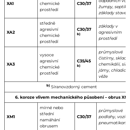
odpadních vod,
XA1
chemické
C30/37
žumpy, septiky,
prostředí
základy staveb
středně
základy v
agresivní
C30/37
XA2
agresivním
b)
chemické
prostředí
prostředí
průmyslové
vysoce
čistírny, sklady
agresivní
C35/45
XA3
chemikálií, silá
b)
chemické
jámy, chladicí
prostředí
věže
b)
Síranovzdorný cement
6. koroze vlivem mechanického působení – obrus XM
mírné nebo
průmyslové
střední
XM1
C30/37
podlahy, vozidl
namáhání
pneumatikami
obrusem