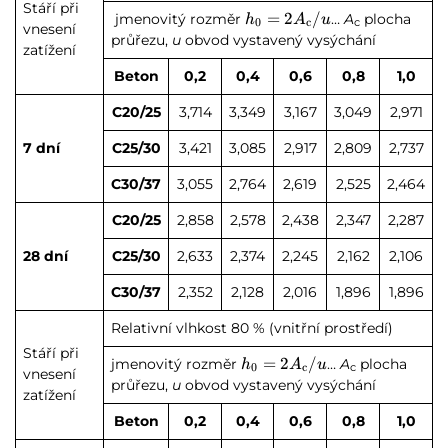
Stáří při
h_0=2A_\text{c}/u
=
2
/
jmenovitý rozměr
…
A
plocha
h
A
u
0
c
c
vnesení
průřezu,
u
obvod vystavený vysýchání
zatížení
Beton
0,2
0,4
0,6
0,8
1,0
C20/25
3,714
3,349
3,167
3,049
2,971
7 dní
C25/30
3,421
3,085
2,917
2,809
2,737
C30/37
3,055
2,764
2,619
2,525
2,464
C20/25
2,858
2,578
2,438
2,347
2,287
28 dní
C25/30
2,633
2,374
2,245
2,162
2,106
C30/37
2,352
2,128
2,016
1,896
1,896
Relativní vlhkost 80 % (vnitřní prostředí)
Stáří při
h_0=2A_\text{c}/u
=
2
/
jmenovitý rozměr
…
A
plocha
h
A
u
0
c
c
vnesení
průřezu,
u
obvod vystavený vysýchání
zatížení
Beton
0,2
0,4
0,6
0,8
1,0