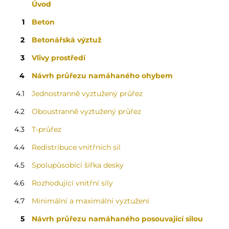
Úvod
1
Beton
2
Betonářská výztuž
3
Vlivy prostředí
4
Návrh průřezu namáhaného ohybem
4.1
Jednostranně vyztužený průřez
4.2
Oboustranně vyztužený průřez
4.3
T-průřez
4.4
Redistribuce vnitřních sil
4.5
Spolupůsobící šířka desky
4.6
Rozhodující vnitřní síly
4.7
Minimální a maximální vyztužení
5
Návrh průřezu namáhaného posouvající silou