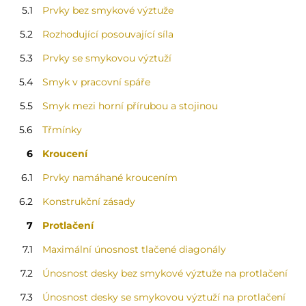
5.1
Prvky bez smykové výztuže
5.2
Rozhodující posouvající síla
5.3
Prvky se smykovou výztuží
5.4
Smyk v pracovní spáře
5.5
Smyk mezi horní přírubou a stojinou
5.6
Třmínky
6
Kroucení
6.1
Prvky namáhané kroucením
6.2
Konstrukční zásady
7
Protlačení
7.1
Maximální únosnost tlačené diagonály
7.2
Únosnost desky bez smykové výztuže na protlačení
7.3
Únosnost desky se smykovou výztuží na protlačení