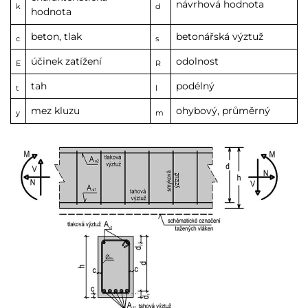
návrhová hodnota
k
d
hodnota
beton, tlak
betonářská výztuž
c
s
účinek zatížení
odolnost
E
R
tah
podélný
t
l
mez kluzu
ohybový, průměrný
y
m