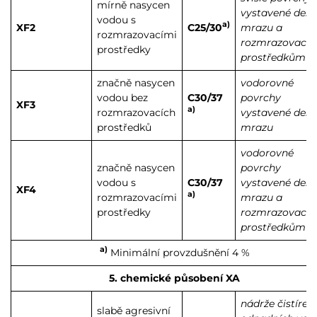
mírně nasycen
vystavené dešti
vodou s
a)
XF2
C25/30
mrazu a
rozmrazovacími
rozmrazovací
prostředky
prostředkům
značně nasycen
vodorovné
vodou bez
C30/37
povrchy
XF3
a)
rozmrazovacích
vystavené dešti
prostředků
mrazu
vodorovné
značně nasycen
povrchy
vodou s
C30/37
vystavené dešti
XF4
a)
rozmrazovacími
mrazu a
prostředky
rozmrazovací
prostředkům
a)
Minimální provzdušnění 4 %
5. chemické působení XA
nádrže čistíren
slabě agresivní