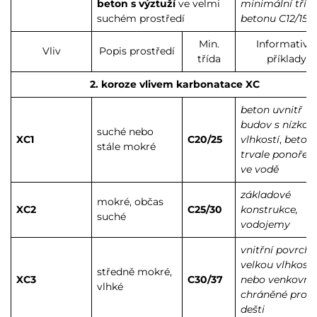
beton s výztuží
ve velmi
minimální tříd
suchém prostředí
betonu C12/15
Min.
Informativn
Vliv
Popis prostředí
třída
příklady
2. koroze vlivem karbonatace XC
beton uvnitř
budov s nízkou
suché nebo
XC1
C20/25
vlhkostí
,
beton
stále mokré
trvale ponořen
ve vodě
základové
mokré, občas
XC2
C25/30
konstrukce,
suché
vodojemy
vnitřní povrchy
velkou vlhkostí
středně mokré,
XC3
C30/37
nebo venkovní
vlhké
chráněné proti
dešti