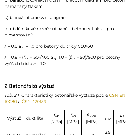
namáhaný tlakem
c) bilineární pracovní diagram
d) obdélníkové rozdělení napětí betonu v tlaku – pro
dimenzování:
λ
= 0,8 a
η
= 1,0 pro betony do třídy C50/60
λ
= 0,8 – (
f
– 50)/400 a
η
=1,0 – (
f
– 50)/500 pro betony
ck
ck
vyšších tříd a
η
= 1,0
2 Betonářská výztuž
Tab. 2.1
Charakteristiky betonářské výztuže podle
ČSN EN
10080
a
ČSN 420139
f
f
f
E
yk
yd
tk,cal
s
Výztuž
duktilita
ε
uk
[MPa]
[MPa]
[MPa]
[MPa]
2,5