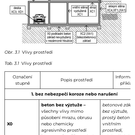
Obr. 3.1
Vlivy prostředí
Tab. 3.1
Vlivy prostředí
Označení
Informat
Popis prostředí
stupně
příklad
1. bez nebezpečí koroze nebo narušení
beton bez výztuže –
betonové zákl
všechny vlivy mimo
bez výztuže,
působení mrazu, obrusu
prostý beton v
X0
nebo chemicky
vnitřním
agresivního prostředí
prostředí,