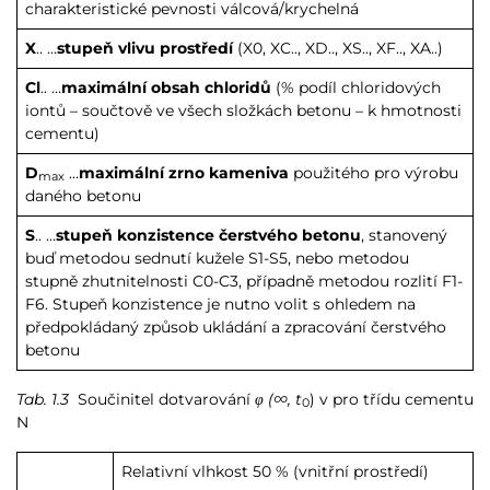
charakteristické pevnosti válcová/krychelná
X
.. …
stupeň vlivu prostředí
(X0, XC.., XD.., XS.., XF.., XA..)
Cl
.. …
maximální obsah chloridů
(% podíl chloridových
iontů – součtově ve všech složkách betonu – k hmotnosti
cementu)
D
…
maximální zrno kameniva
použitého pro výrobu
max
daného betonu
S
.. …
stupeň konzistence čerstvého betonu
, stanovený
buď metodou sednutí kužele S1-S5, nebo metodou
stupně zhutnitelnosti C0-C3, případně metodou rozlití F1-
F6. Stupeň konzistence je nutno volit s ohledem na
předpokládaný způsob ukládání a zpracování čerstvého
betonu
Tab. 1.3
Součinitel dotvarování
φ
(∞, t
) v pro třídu cementu
0
N
Relativní vlhkost 50 % (vnitřní prostředí)