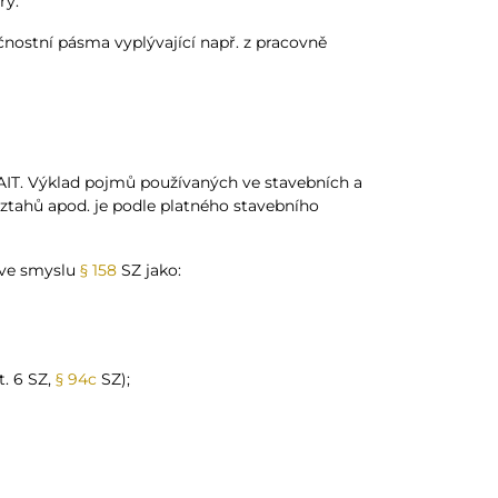
ry.
nostní pásma vyplývající např. z pracovně
IT. Výklad pojmů používaných ve stavebních a
vztahů apod. je podle platného stavebního
í ve smyslu
§ 158
SZ jako:
t. 6 SZ,
§ 94c
SZ);