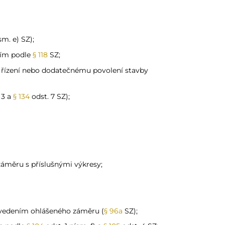
sm. e) SZ);
ením podle
§ 118
SZ;
 řízení nebo dodatečnému povolení stavby
 3 a
§ 134
odst. 7 SZ);
záměru s příslušnými výkresy;
vedením ohlášeného záměru (
§ 96a
SZ);