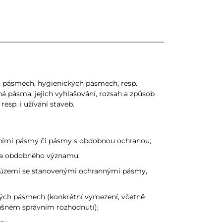
pásmech, hygienických pásmech, resp.
 pásma, jejich vyhlašování, rozsah a způsob
esp. i užívání staveb.
tními pásmy či pásmy s obdobnou ochranou;
sma obdobného významu;
ch území se stanovenými ochrannými pásmy,
ných pásmech (konkrétní vymezení, včetně
lušném správním rozhodnutí);