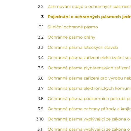
2.2
Zahrnování údajů o ochranných pásmec
3
Pojednání o ochranných pásmech jedn
3.1
Silniční ochranné pásmo
3.2
Ochranné pásmo dráhy
3.3
Ochranná pásma leteckých staveb
3.4
Ochranná pásma zařízení elektrizační so
3.5
Ochranná pásma plynárenských zařízení
3.6
Ochranná pásma zařízení pro výrobu neb
3.7
Ochranná pásma elektronických komuni
3.8
Ochranná pásma podzemních potrubí pr
3.9
Ochranná pásma ochrany přírody a kraji
3.10
Ochranná pásma vyplývající ze zákona o
3.11
Ochranná pásma vyplývající ze zákona o