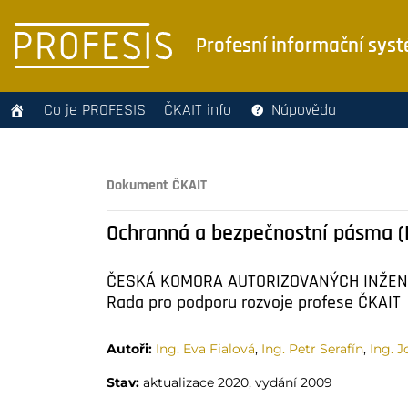
Profesní informační sys
Co je PROFESIS
ČKAIT info
Nápověda
Dokument ČKAIT
Ochranná a bezpečnostní pásma (
ČESKÁ KOMORA AUTORIZOVANÝCH INŽEN
Rada pro podporu rozvoje profese ČKAIT
Autoři:
Ing. Eva Fialová
,
Ing. Petr Serafín
,
Ing. J
Stav:
aktualizace 2020, vydání 2009