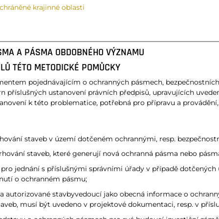
chráněné krajinné oblasti
ÁSMA A PÁSMA OBDOBNÉHO VÝZNAMU
TELŮ TÉTO METODICKÉ POMŮCKY
entem pojednávajícím o ochranných pásmech, bezpečnostních 
říslušných ustanovení právních předpisů, upravujících uvedená
novení k této problematice, potřebná pro přípravu a provádění, r
vrhování staveb v území dotčeném ochrannými, resp. bezpečnos
avrhování staveb, které generují nová ochranná pásma nebo pá
st pro jednání s příslušnými správními úřady v případě dotčený
dnutí o ochranném pásmu;
y) a autorizované stavbyvedoucí jako obecná informace o ochran
aveb, musí být uvedeno v projektové dokumentaci, resp. v přís