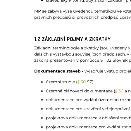
stavebníky k tomu, aby získali základní 
MP se zabývá výše uvedenou tématikou ve vztah
právních předpisů či provozních předpisů uprav
1.2 ZÁKLADNÍ POJMY A ZKRATKY
Základní terminologie a zkratky jsou uveden
dalších s výstavbou souvisejících předpisech, 
zákona prezentován v pomůcce S 1.02 Slovník 
Dokumentace staveb •
vyjadřuje výstup proje
územní studie (
§ 30
SZ);
územně plánovací dokumentace (
§ 36
a ná
dokumentace pro vydání územního rozhodn
dokumentace pro uzavření veřejnoprávní 
projektová dokumentace k ohlášení stavb
projektová dokumentace pro vydání stave