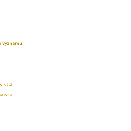
ho významu
ervací
ervací