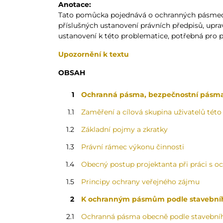
Anotace:
Tato pomůcka pojednává o ochranných pásmec
příslušných ustanovení právních předpisů, upra
ustanovení k této problematice, potřebná pro př
Upozornění k textu
OBSAH
1
Ochranná pásma, bezpečnostní pásm
1.1
Zaměření a cílová skupina uživatelů té
1.2
Základní pojmy a zkratky
1.3
Právní rámec výkonu činnosti
1.4
Obecný postup projektanta při práci s 
1.5
Principy ochrany veřejného zájmu
2
K ochranným pásmům podle stavebního
2.1
Ochranná pásma obecně podle stavební