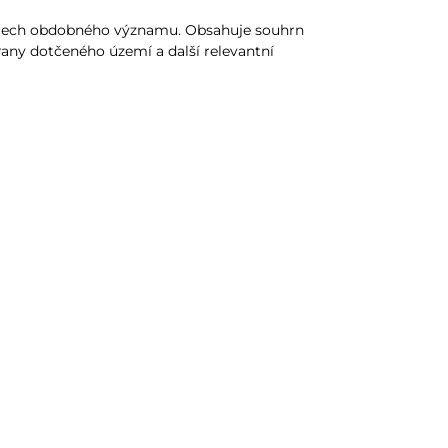
smech obdobného významu. Obsahuje souhrn
rany dotčeného území a další relevantní