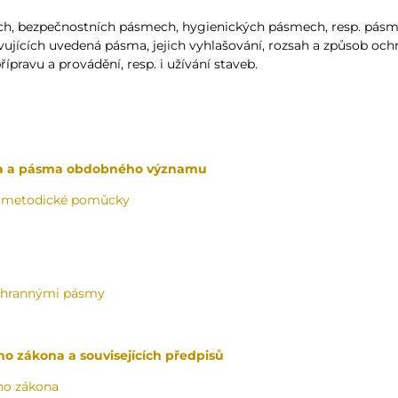
h, bezpečnostních pásmech, hygienických pásmech, resp. pá
vujících uvedená pásma, jejich vyhlašování, rozsah a způsob och
ípravu a provádění, resp. i užívání staveb.
a a pásma obdobného významu
to metodické pomůcky
ochrannými pásmy
 zákona a souvisejících předpisů
ho zákona