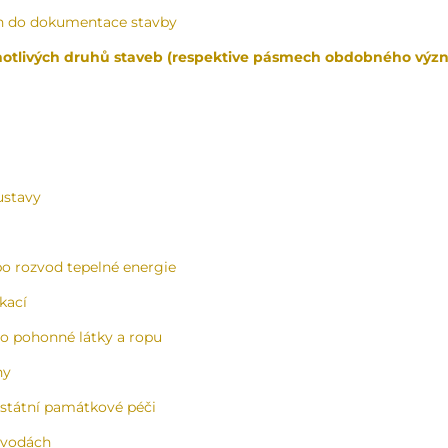
h do dokumentace stavby
otlivých druhů staveb (respektive pásmech obdobného výz
ustavy
o rozvod tepelné energie
kací
o pohonné látky a ropu
ny
 státní památkové péči
 vodách