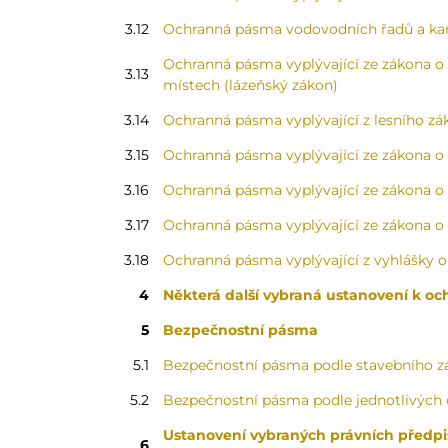
3.12
Ochranná pásma vodovodních řadů a kan
Ochranná pásma vyplývající ze zákona o p
3.13
místech (lázeňský zákon)
3.14
Ochranná pásma vyplývající z lesního zá
3.15
Ochranná pásma vyplývající ze zákona o 
3.16
Ochranná pásma vyplývající ze zákona o
3.17
Ochranná pásma vyplývající ze zákona o 
3.18
Ochranná pásma vyplývající z vyhlášky o
4
Některá další vybraná ustanovení k o
5
Bezpečnostní pásma
5.1
Bezpečnostní pásma podle stavebního z
5.2
Bezpečnostní pásma podle jednotlivých 
Ustanovení vybraných právních předpis
6