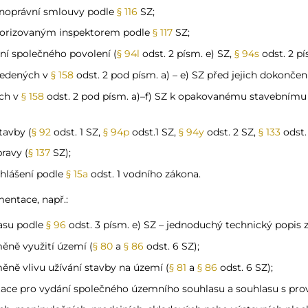
jnoprávní smlouvy podle
§ 116
SZ;
torizovaným inspektorem podle
§ 117
SZ;
í společného povolení (
§ 94l
odst. 2 písm. e) SZ,
§ 94s
odst. 2 pí
vedených v
§ 158
odst. 2 pod písm. a) – e) SZ před jejich dokonč
ch v
§ 158
odst. 2 pod písm. a)–f) SZ k opakovanému stavebnímu
tavby (
§ 92
odst. 1 SZ,
§ 94p
odst.1 SZ,
§ 94y
odst. 2 SZ,
§ 133
odst.
ravy (
§ 137
SZ);
hlášení podle
§ 15a
odst. 1 vodního zákona.
entace, např.:
asu podle
§ 96
odst. 3 písm. e) SZ – jednoduchý technický popis 
ěně využití území (
§ 80
a
§ 86
odst. 6 SZ);
ně vlivu užívání stavby na území (
§ 81
a
§ 86
odst. 6 SZ);
ce pro vydání společného územního souhlasu a souhlasu s pro