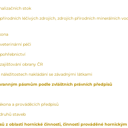
alizačních stok
řírodních léčivých zdrojích, zdrojích přírodních minerálních vod
kona
veterinární péči
 pohřebnictví
zajišťování obrany ČR
 náležitostech nakládání se závadnými látkami
chranným pásmům podle zvláštních právních předpisů
ákona a prováděcích předpisů
druhů staveb
ů z oblasti hornické činnosti, činnosti prováděné hornický