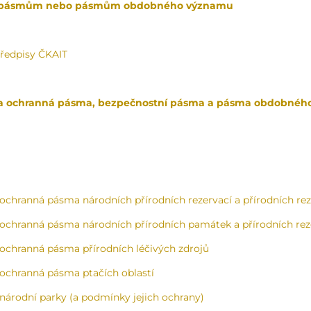
 pásmům nebo pásmům obdobného významu
předpisy ČKAIT
na ochranná pásma, bezpečnostní pásma a pásma obdobné
 ochranná pásma národních přírodních rezervací a přírodních rez
 ochranná pásma národních přírodních památek a přírodních rez
 ochranná pásma přírodních léčivých zdrojů
 ochranná pásma ptačích oblastí
 národní parky (a podmínky jejich ochrany)