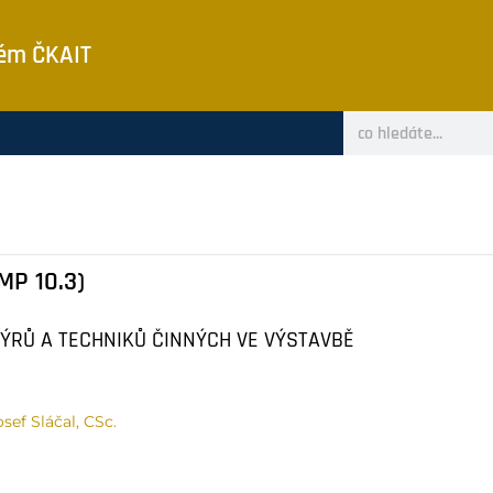
tém ČKAIT
MP 10.3)
ÝRŮ A TECHNIKŮ ČINNÝCH VE VÝSTAVBĚ
osef Sláčal, CSc.