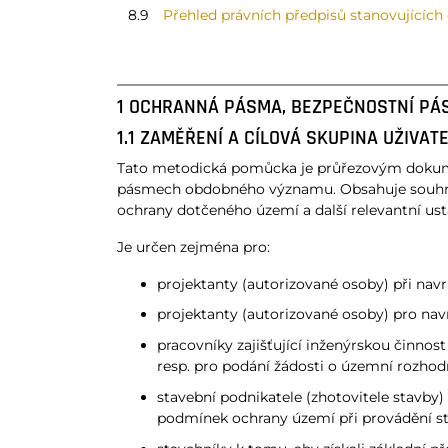
8.9
Přehled právních předpisů stanovujících 
1 OCHRANNÁ PÁSMA, BEZPEČNOSTNÍ P
1.1 ZAMĚŘENÍ A CÍLOVÁ SKUPINA UŽIVA
Tato metodická pomůcka je průřezovým dokum
pásmech obdobného významu. Obsahuje souhrn p
ochrany dotčeného území a další relevantní usta
Je určen zejména pro:
projektanty (autorizované osoby) při na
projektanty (autorizované osoby) pro n
pracovníky zajišťující inženýrskou činno
resp. pro podání žádosti o územní rozho
stavební podnikatele (zhotovitele stavb
podmínek ochrany území při provádění st