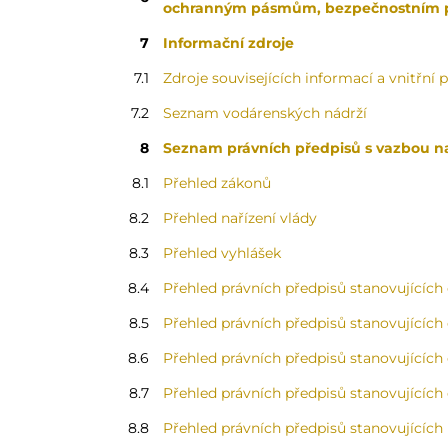
ochranným pásmům, bezpečnostním
7
Informační zdroje
7.1
Zdroje souvisejících informací a vnitřní 
7.2
Seznam vodárenských nádrží
8
Seznam právních předpisů s vazbou 
8.1
Přehled zákonů
8.2
Přehled nařízení vlády
8.3
Přehled vyhlášek
8.4
Přehled právních předpisů stanovujících
8.5
Přehled právních předpisů stanovujících
8.6
Přehled právních předpisů stanovujících
8.7
Přehled právních předpisů stanovujících
8.8
Přehled právních předpisů stanovujících