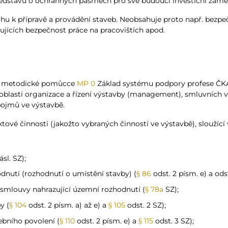
představu o ochranných pásmech pro své budoucí investiční zámě
u k přípravě a provádění staveb. Neobsahuje proto např. bezpeč
ujících bezpečnost práce na pracovištích apod.
y v metodické pomůcce
MP 0
Základ systému podpory profese ČKA
v oblasti organizace a řízení výstavby (management), smluvních 
pojmů ve výstavbě.
ktové činnosti (jakožto vybraných činností ve výstavbě), sloužíc
sl. SZ);
utí (rozhodnutí o umístění stavby) (
§ 86
odst. 2 písm. e) a ods
smlouvy nahrazující územní rozhodnutí (
§ 78a
SZ);
y (
§ 104
odst. 2 písm. a) až e) a
§ 105
odst. 2 SZ);
bního povolení (
§ 110
odst. 2 písm. e) a
§ 115
odst. 3 SZ);