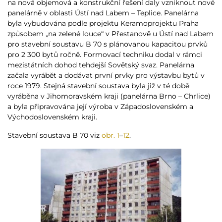
na nová objemová a konstrukční řešení daly vzniknout nové
panelárně v oblasti Ústí nad Labem – Teplice. Panelárna
byla vybudována podle projektu Keramoprojektu Praha
způsobem „na zelené louce“ v Přestanově u Ústí nad Labem
pro stavební soustavu B 70 s plánovanou kapacitou prvků
pro 2 300 bytů ročně. Formovací techniku dodal v rámci
mezistátních dohod tehdejší Sovětský svaz. Panelárna
začala vyrábět a dodávat první prvky pro výstavbu bytů v
roce 1979. Stejná stavební soustava byla již v té době
vyráběna v Jihomoravském kraji (panelárna Brno – Chrlice)
a byla připravována její výroba v Západoslovenském a
Východoslovenském kraji.
Stavební soustava B 70 viz
obr. 1
–
12
.