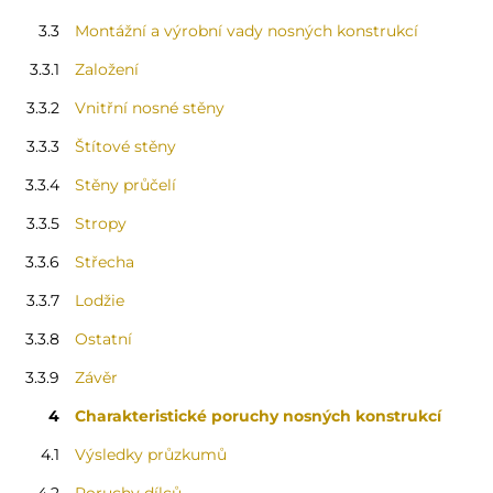
3.3
Montážní a výrobní vady nosných konstrukcí
3.3.1
Založení
3.3.2
Vnitřní nosné stěny
3.3.3
Štítové stěny
3.3.4
Stěny průčelí
3.3.5
Stropy
3.3.6
Střecha
3.3.7
Lodžie
3.3.8
Ostatní
3.3.9
Závěr
4
Charakteristické poruchy nosných konstrukcí
4.1
Výsledky průzkumů