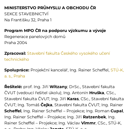
MINISTERSTVO PRŮMYSLU A OBCHODU ČR
SEKCE STAVEBNICTVÍ
Na Františku 32, Praha 1
Program MPO ČR na podporu výzkumu a vývoje
Regenerace panelových domů
Praha 2004
Zpracoval:
Stavební fakulta Českého vysokého učení
technického
Spolupráce:
Projekční kancelář, Ing. Rainer Scheffel,
STÚ-K,
a. s., Praha
Řešitelé:
prof. Ing. Jiří
Witzany
, DrSc., Stavební fakulta
ČVUT (vedoucí řešitel úkolu); Ing. Antonín
Hruška
, CSc.,
Stavební fakulta ČVUT; Ing. Jiří
Karas
, CSc., Stavební fakulta
ČVUT; Ing. Tomáš
Čejka
, Stavební fakulta ČVUT; Ing. Rainer
Scheffel
, Ing. Rainer Scheffel – Projekce; Ing. Roman
Cupal
,
Ing. Rainer Scheffel – Projekce; Ing. Jiří
Ratzenbek
, Ing.
Rainer Scheffel – Projekce; Ing. Václav
Vimmr
, CSc., STÚ-K,