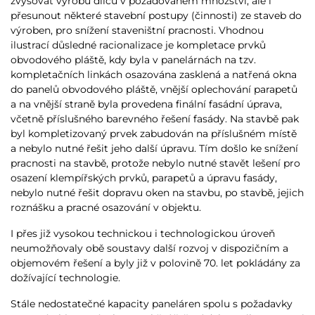
zvyšovat výrobu dílců v požadovaném množství, ale i
přesunout některé stavební postupy (činnosti) ze staveb do
výroben, pro snížení staveništní pracnosti. Vhodnou
ilustrací důsledné racionalizace je kompletace prvků
obvodového pláště, kdy byla v panelárnách na tzv.
kompletačních linkách osazována zasklená a natřená okna
do panelů obvodového pláště, vnější oplechování parapetů
a na vnější straně byla provedena finální fasádní úprava,
včetně příslušného barevného řešení fasády. Na stavbě pak
byl kompletizovaný prvek zabudován na příslušném místě
a nebylo nutné řešit jeho další úpravu. Tím došlo ke snížení
pracnosti na stavbě, protože nebylo nutné stavět lešení pro
osazení klempířských prvků, parapetů a úpravu fasády,
nebylo nutné řešit dopravu oken na stavbu, po stavbě, jejich
roznášku a pracné osazování v objektu.
I přes již vysokou technickou i technologickou úroveň
neumožňovaly obě soustavy další rozvoj v dispozičním a
objemovém řešení a byly již v polovině 70. let pokládány za
dožívající technologie.
Stále nedostatečné kapacity paneláren spolu s požadavky