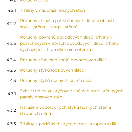
4.2
Poruchy dílců
4.2.1
Trhliny v nadpraží nosných stěn
Poruchy zhlaví a pat stěnových dílců v oblasti
4.2.2
styku „stěna – strop – stěna“
Poruchy povrchů obvodových dílců, trhliny v
4.2.3
povrchových vrstvách obvodových dílců, trhliny
vycházející z hran okenních otvorů
4.2.4
Poruchy těsnicích spojů obvodových dílců
4.2.5
Poruchy styků lodžiových dílců
4.3
Poruchy styků nosných konstrukcí
Svislé trhliny ve styčných spárách mezi stěnovými
4.3.1
panely nosných stěn
Narušení vodorovných styků nosných stěn a
4.3.2
stropních dílců
4.3.3
Trhliny v podélných stycích mezi stropními dílci