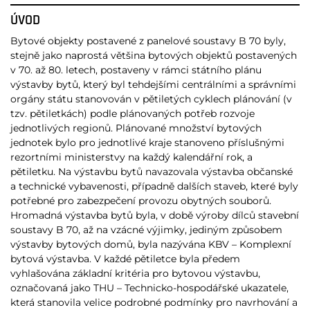
ÚVOD
Bytové objekty postavené z panelové soustavy B 70 byly,
stejně jako naprostá většina bytových objektů postavených
v 70. až 80. letech, postaveny v rámci státního plánu
výstavby bytů, který byl tehdejšími centrálními a správními
orgány státu stanovován v pětiletých cyklech plánování (v
tzv. pětiletkách) podle plánovaných potřeb rozvoje
jednotlivých regionů. Plánované množství bytových
jednotek bylo pro jednotlivé kraje stanoveno příslušnými
rezortními ministerstvy na každý kalendářní rok, a
pětiletku. Na výstavbu bytů navazovala výstavba občanské
a technické vybavenosti, případně dalších staveb, které byly
potřebné pro zabezpečení provozu obytných souborů.
Hromadná výstavba bytů byla, v době výroby dílců stavební
soustavy B 70, až na vzácné výjimky, jediným způsobem
výstavby bytových domů, byla nazývána KBV – Komplexní
bytová výstavba. V každé pětiletce byla předem
vyhlašována základní kritéria pro bytovou výstavbu,
označovaná jako THU – Technicko-hospodářské ukazatele,
která stanovila velice podrobné podmínky pro navrhování a