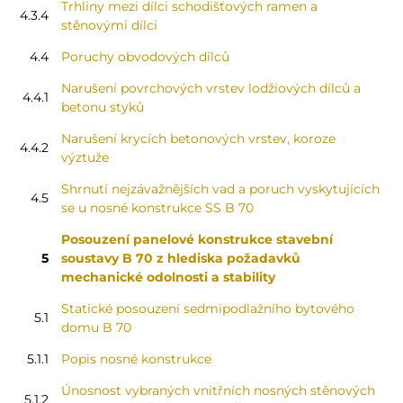
Trhliny mezi dílci schodišťových ramen a
4.3.4
stěnovými dílci
4.4
Poruchy obvodových dílců
Narušení povrchových vrstev lodžiových dílců a
4.4.1
betonu styků
Narušení krycích betonových vrstev, koroze
4.4.2
výztuže
Shrnutí nejzávažnějších vad a poruch vyskytujících
4.5
se u nosné konstrukce SS B 70
Posouzení panelové konstrukce stavební
5
soustavy B 70 z hlediska požadavků
mechanické odolnosti a stability
Statické posouzení sedmipodlažního bytového
5.1
domu B 70
5.1.1
Popis nosné konstrukce
Únosnost vybraných vnitřních nosných stěnových
5.1.2