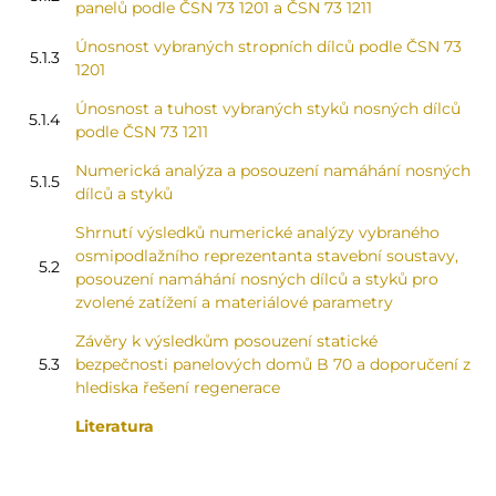
panelů podle ČSN 73 1201 a ČSN 73 1211
Únosnost vybraných stropních dílců podle ČSN 73
5.1.3
1201
Únosnost a tuhost vybraných styků nosných dílců
5.1.4
podle ČSN 73 1211
Numerická analýza a posouzení namáhání nosných
5.1.5
dílců a styků
Shrnutí výsledků numerické analýzy vybraného
osmipodlažního reprezentanta stavební soustavy,
5.2
posouzení namáhání nosných dílců a styků pro
zvolené zatížení a materiálové parametry
Závěry k výsledkům posouzení statické
5.3
bezpečnosti panelových domů B 70 a doporučení z
hlediska řešení regenerace
Literatura