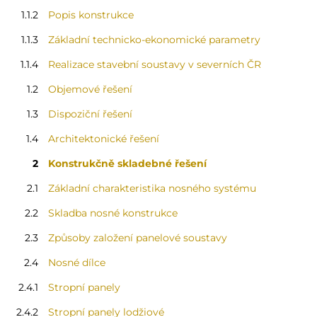
1.1.2
Popis konstrukce
1.1.3
Základní technicko-ekonomické parametry
1.1.4
Realizace stavební soustavy v severních ČR
1.2
Objemové řešení
1.3
Dispoziční řešení
1.4
Architektonické řešení
2
Konstrukčně skladebné řešení
2.1
Základní charakteristika nosného systému
2.2
Skladba nosné konstrukce
2.3
Způsoby založení panelové soustavy
2.4
Nosné dílce
2.4.1
Stropní panely
2.4.2
Stropní panely lodžiové