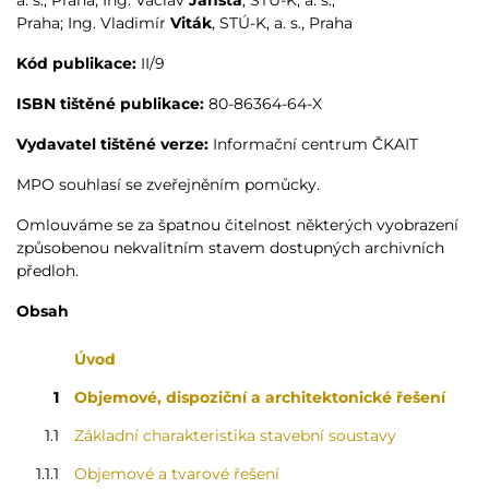
a. s., Praha; Ing. Václav
Jansta
, STÚ-K, a. s.,
Praha; Ing. Vladimír
Viták
, STÚ-K, a. s., Praha
Kód publikace:
II/9
ISBN tištěné publikace:
80-86364-64-X
Vydavatel tištěné verze:
Informační centrum ČKAIT
MPO souhlasí se zveřejněním pomůcky.
Omlouváme se za špatnou čitelnost některých vyobrazení
způsobenou nekvalitním stavem dostupných archivních
předloh.
Obsah
Úvod
1
Objemové, dispoziční a architektonické řešení
1.1
Základní charakteristika stavební soustavy
1.1.1
Objemové a tvarové řešení