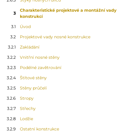
2.6.3
Styky nosných dílců
Charakteristické projektové a montážní vady
3
konstrukcí
3.1
Úvod
3.2
Projektové vady nosné konstrukce
3.2.1
Zakládání
3.2.2
Vnitřní nosné stěny
3.2.3
Podélné zavětrování
3.2.4
Štítové stěny
3.2.5
Stěny průčelí
3.2.6
Stropy
3.2.7
Střechy
3.2.8
Lodžie
3.2.9
Ostatní konstrukce