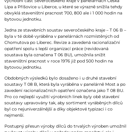
východní část Severočeského kraje v panelárnách Česká
Lípa a Příšovice u Liberce, u které se výrazně snížila tehdy
obvyklá staveništní pracnost 700, 800 ale i 1 000 hodin na
bytovou jednotku.
Jedna ze stavebních soustav severočeského kraje – T 06 B –
byla v té době vyráběna v panelárnách rozmístěných od
Chomutova po Liberec. Revize a zavedená racionalizační
opatření spolu s lepší organizací práce (revidovaná
soustava byla označena T 06 BU), umožnila snížit
staveništní pracnost v roce 1976 již pod 500 hodin na
bytovou jednotku.
Obdobných výsledků bylo dosaženo i u druhé stavební
soustavy T 08 B, která byla vyráběna v panelárně Most a po
zavedení racionalizačních opatření označena jako T 08 BU.
Pro co nejlepší využití výrobních linek byly obě stavební
soustavy upravovány tak, aby sortiment vyráběných dílců
byl co nejuniverzálnější a díky objektové typizaci i co
nejmenší.
Postupný přesun výroby dílců do trvalých výroben umožnil