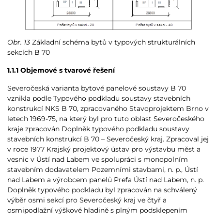
Obr. 13
Základní schéma bytů v typových strukturálních
sekcích B 70
1.1.1 Objemové s tvarové řešení
Severočeská varianta bytové panelové soustavy B 70
vznikla podle Typového podkladu soustavy stavebních
konstrukcí NKS B 70, zpracovaného Stavoprojektem Brno v
letech 1969-75, na který byl pro tuto oblast Severočeského
kraje zpracován Doplněk typového podkladu soustavy
stavebních konstrukcí B 70 – Severočeský kraj. Zpracoval jej
v roce 1977 Krajský projektový ústav pro výstavbu měst a
vesnic v Ústí nad Labem ve spolupráci s monopolním
stavebním dodavatelem Pozemními stavbami, n. p., Ústí
nad Labem a výrobcem panelů Prefa Ústí nad Labem, n. p.
Doplněk typového podkladu byl zpracován na schválený
výběr osmi sekcí pro Severočeský kraj ve čtyř a
osmipodlažní výškové hladině s plným podsklepením