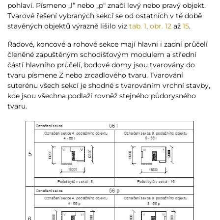
pohlaví. Písmeno „l“ nebo „p“ značí levý nebo pravý objekt.
Tvarové řešení vybraných sekcí se od ostatních v té době
stavěných objektů výrazně lišilo viz
tab. 1
,
obr. 12
až
15
.
Řadové, koncové a rohové sekce mají hlavní i zadní průčelí
členěné zapuštěným schodišťovým modulem a střední
částí hlavního průčelí, bodové domy jsou tvarovány do
tvaru písmene Z nebo zrcadlového tvaru. Tvarování
suterénu všech sekcí je shodné s tvarováním vrchní stavby,
kde jsou všechna podlaží rovněž stejného půdorysného
tvaru.