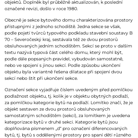
objektů. Doplněk byl průběžně aktualizován, k poslední
označené revizi, došlo v roce 1980.
Obecně je sekce bytového domu charakterizována prostory
přístupnými z jednoho schodiště. Jedna sekce se však,
podle pojetí tvůrců typového podkladu stavební soustavy B
70 – Severočeský kraj, sestávala též ze dvou prostorů
obsluhovaných jedním schodištěm. Sekcí se proto v dalším
textu nazývá typová část celého domu, který mohl být,
podle dále popsaných pravidel, vybudován samostatně,
nebo ve spojení s jinou sekcí. Podle způsobu ukončení
objektu byla variantně řešena dilatace při spojení dvou
sekcí nebo štít při ukončení sekce.
Označení sekce vyjadřuje číslem uvedeným před pomlčkou
podlažnost objektu, tj. kolik je v objektu obytných podlaží,
za pomlčkou kategorie bytů na podlaží. Lomítko značí, že je
objekt sestaven ze dvou prostorů obsluhovaných
samostatným schodištěm (sekcí), za lomítkem je uvedena
kategorizace bytů v druhé sekci. Kategorie bytů jsou
doplňována písmenem „d“ pro označení diferencovaných
bytů, tj. bytů s oddělenými prostory pro spaní dětí různého