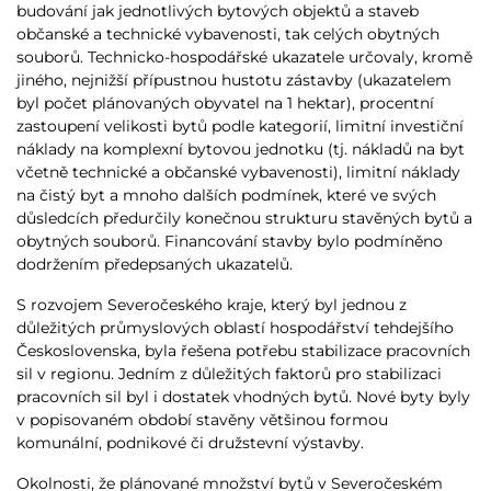
budování jak jednotlivých bytových objektů a staveb
občanské a technické vybavenosti, tak celých obytných
souborů. Technicko-hospodářské ukazatele určovaly, kromě
jiného, nejnižší přípustnou hustotu zástavby (ukazatelem
byl počet plánovaných obyvatel na 1 hektar), procentní
zastoupení velikosti bytů podle kategorií, limitní investiční
náklady na komplexní bytovou jednotku (tj. nákladů na byt
včetně technické a občanské vybavenosti), limitní náklady
na čistý byt a mnoho dalších podmínek, které ve svých
důsledcích předurčily konečnou strukturu stavěných bytů a
obytných souborů. Financování stavby bylo podmíněno
dodržením předepsaných ukazatelů.
S rozvojem Severočeského kraje, který byl jednou z
důležitých průmyslových oblastí hospodářství tehdejšího
Československa, byla řešena potřebu stabilizace pracovních
sil v regionu. Jedním z důležitých faktorů pro stabilizaci
pracovních sil byl i dostatek vhodných bytů. Nové byty byly
v popisovaném období stavěny většinou formou
komunální, podnikové či družstevní výstavby.
Okolnosti, že plánované množství bytů v Severočeském