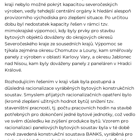
kraji nebylo možné pokrýt kapacitou severočeských
výroben, vedly tehdejší centrální orgány k hledání alespoň
provizorního východiska pro zlepšení situace. Po určitou
dobu byl nedostatek kapacity řešen v rámci tzv.
mimokrajské výpomoci, kdy byly prvky pro stavbu
bytových objektů dováženy do okrajových okresů
Severočeského kraje ze sousedních krajů. Výpomoc se
týkala zejména okresu Chomutov a Louny, kam směřovaly
panely z výroben v oblasti Karlovy Vary, a okresu Jablonec
nad Nisou, kam byly dováženy panely z paneláren v Hradci
Králové.
Rozhodujícím řešením v kraji však byla postupná a
důsledná racionalizace vyráběných bytových konstrukčních
soustav. Smyslem přijatých racionalizačních opatření bylo
(kromě zlepšení užitných hodnot bytů) snížení tzv.
staveništní pracnosti, tj. počtu pracovních hodin na stavbě
potřebných pro dokončení jedné bytové jednotky, což vedlo
ve svém důsledku ke zvýšení produkce bytů. Vzorem pro
racionalizaci panelových bytových soustav byla v té době
nově zavedená konstrukční soustava BANKS, vyráběná pro