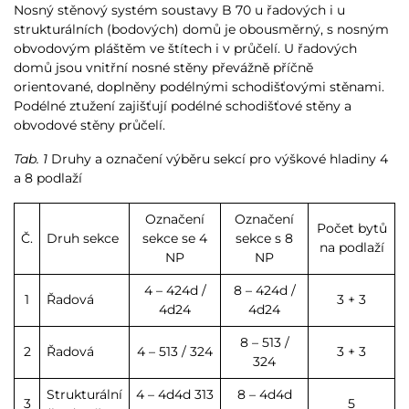
Nosný stěnový systém soustavy B 70 u řadových i u
strukturálních (bodových) domů je obousměrný, s nosným
obvodovým pláštěm ve štítech i v průčelí. U řadových
domů jsou vnitřní nosné stěny převážně příčně
orientované, doplněny podélnými schodišťovými stěnami.
Podélné ztužení zajišťují podélné schodišťové stěny a
obvodové stěny průčelí.
Tab. 1
Druhy a označení výběru sekcí pro výškové hladiny 4
a 8 podlaží
Označení
Označení
Počet bytů
Č.
Druh sekce
sekce se 4
sekce s 8
na podlaží
NP
NP
4 – 424d /
8 – 424d /
1
Řadová
3 + 3
4d24
4d24
8 – 513 /
2
Řadová
4 – 513 / 324
3 + 3
324
Strukturální
4 – 4d4d 313
8 – 4d4d
3
5