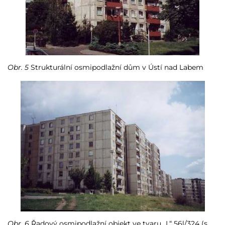
Obr. 5
Strukturální osmipodlažní dům v Ústí nad Labem
Obr. 6
Řadový osmipodlažní objekt ve tvaru „L“ 56l/324 (s