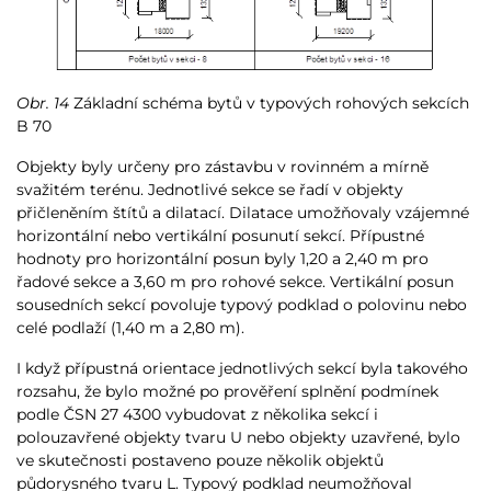
Obr. 14
Základní schéma bytů v typových rohových sekcích
B 70
Objekty byly určeny pro zástavbu v rovinném a mírně
svažitém terénu. Jednotlivé sekce se řadí v objekty
přičleněním štítů a dilatací. Dilatace umožňovaly vzájemné
horizontální nebo vertikální posunutí sekcí. Přípustné
hodnoty pro horizontální posun byly 1,20 a 2,40 m pro
řadové sekce a 3,60 m pro rohové sekce. Vertikální posun
sousedních sekcí povoluje typový podklad o polovinu nebo
celé podlaží (1,40 m a 2,80 m).
I když přípustná orientace jednotlivých sekcí byla takového
rozsahu, že bylo možné po prověření splnění podmínek
podle ČSN 27 4300 vybudovat z několika sekcí i
polouzavřené objekty tvaru U nebo objekty uzavřené, bylo
ve skutečnosti postaveno pouze několik objektů
půdorysného tvaru L. Typový podklad neumožňoval