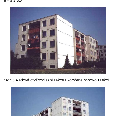
8 – 513/324
Obr. 3
Řadová čtyřpodlažní sekce ukončená rohovou sekcí