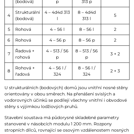
(bodová)
p
313 p
Strukturální
4 – 4d4d 313
8 – 4d4d
4
5
(bodová)
l
313 l
5
Rohová
4 – 56 l
8 – 56 l
2
6
Rohová
4 – 56 p
8 – 56 p
2
Řadová +
4 – 513 / 56
8 – 513 / 56
7
3 + 2
rohová
p
p
Rohová +
4 – 56 l /
8 – 56 l /
8
2 + 3
řadová
324
324
U strukturálních (bodových) domů jsou vnitřní nosné stěny
orientovány v obou směrech. Na přenášení svislých a
vodorovných účinků se podílejí všechny vnitřní i obvodové
stěny s výjimkou lodžiových pruhů.
Stavební soustava má půdorysné skladebné parametry
stanovené v násobcích modulu 1 200 mm. Rozpony
stropních dílců, rovnající se osovým vzdálenostem nosných