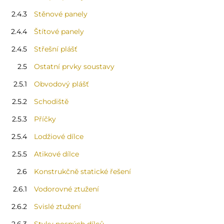
2.4.3
Stěnové panely
2.4.4
Štítové panely
2.4.5
Střešní plášť
2.5
Ostatní prvky soustavy
2.5.1
Obvodový plášť
2.5.2
Schodiště
2.5.3
Příčky
2.5.4
Lodžiové dílce
2.5.5
Atikové dílce
2.6
Konstrukčně statické řešení
2.6.1
Vodorovné ztužení
2.6.2
Svislé ztužení