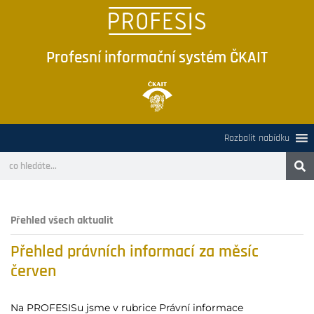
Profesní informační systém ČKAIT
Rozbalit nabídku
Přehled všech aktualit
Přehled právních informací za měsíc
červen
Na PROFESISu jsme v rubrice Právní informace