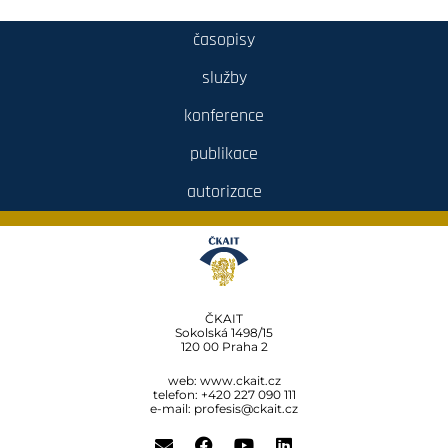
časopisy
služby
konference
publikace
autorizace
ČKAIT
Sokolská 1498/15
120 00 Praha 2
web:
www.ckait.cz
telefon: +420 227 090 111
e-mail:
profesis@ckait.cz