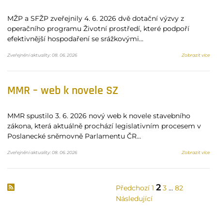
MŽP a SFŽP zveřejnily 4. 6. 2026 dvě dotační výzvy z
operačního programu Životní prostředí, které podpoří
efektivnější hospodaření se srážkovými…
Zveřejnění aktuality: 08. 06. 2026
Zobrazit více
MMR – web k novele SZ
MMR spustilo 3. 6. 2026 nový web k novele stavebního
zákona, která aktuálně prochází legislativním procesem v
Poslanecké sněmovně Parlamentu ČR…
Zveřejnění aktuality: 08. 06. 2026
Zobrazit více
2
Předchozí
1
3
…
82
Následující