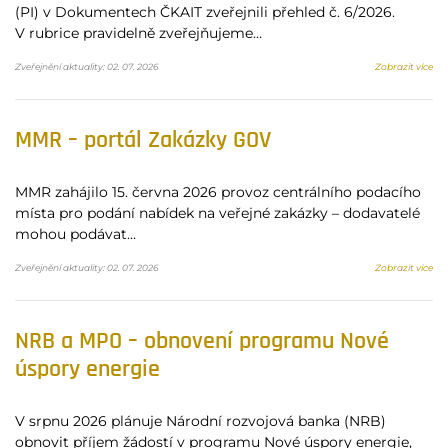
(PI) v Dokumentech ČKAIT zveřejnili přehled č. 6/2026.
V rubrice pravidelně zveřejňujeme…
Zveřejnění aktuality: 02. 07. 2026
Zobrazit více
MMR – portál Zakázky GOV
MMR zahájilo 15. června 2026 provoz centrálního podacího
místa pro podání nabídek na veřejné zakázky – dodavatelé
mohou podávat…
Zveřejnění aktuality: 02. 07. 2026
Zobrazit více
NRB a MPO – obnovení programu Nové
úspory energie
V srpnu 2026 plánuje Národní rozvojová banka (NRB)
obnovit příjem žádostí v programu Nové úspory energie,