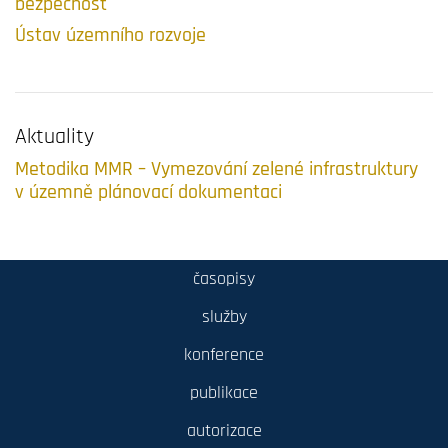
bezpečnost
Ústav územního rozvoje
Aktuality
Metodika MMR – Vymezování zelené infrastruktury
v územně plánovací dokumentaci
časopisy
služby
konference
publikace
autorizace